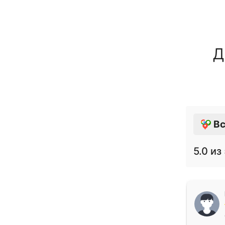
Д
Вс
5.0
из 