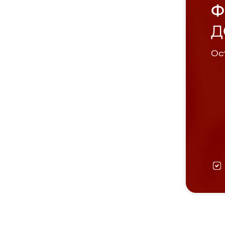
Ф
Д
Ост