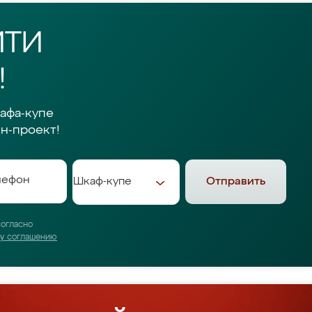
ЙТИ
!
афа-купе
н-проект!
Отправить
согласно
му соглашению