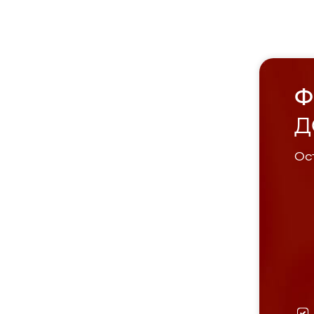
Ф
Д
Ост