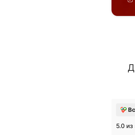
Д
Вс
5.0
из 