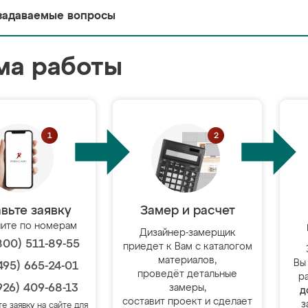
задаваемые вопросы
ма работы
вьте заявку
Замер и расчет
ите по номерам
Дизайнер-замерщик
800) 511-89-55
приедет к Вам с каталогом
материалов,
Вы
495) 665-24-01
проведёт детальные
р
926) 409-68-13
замеры,
д
составит проект и сделает
з
те заявку на сайте для