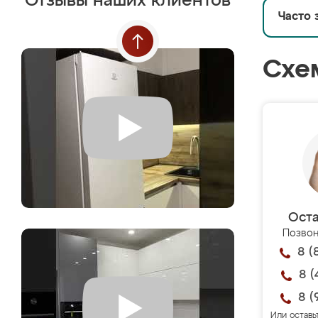
Отзывы наших клиентов
Часто 
Схе
Оста
Позвон
8 (
8 (
8 (
Или оставь