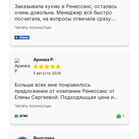
Заказывала кухню в Ренессанс, осталась
очень довольна. Менеджер всё быстро
посчитала, на вопросы отвечала сразу.
Замерщик приехал в субботу, подошёл к
Читать полностью
делу со всей ответственностью. Собрали
за день, ребята работали аккуратно, даже
пыли почти не было. Качество отличное,
ящики ходят плавно, ничего не скрипит.
Всё подошло как влитое.
Аринка Р.
5 августа 2026
Больше всех мне понравилось
предложение от компании Ренессанс от
Елены Сергеевой. Подходяшщая цена и
короткие сроки изготовления. Приехавший
Читать полностью
для замера сотрудник Владислав
предложил по моему эскизу самый
1
подходящий вариант шкафа. Немного его
видоизменил, получилось даже лучше, чем
я хотела.
Ярослава