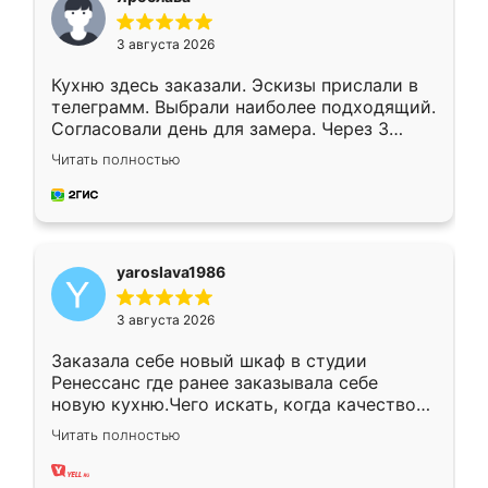
3 августа 2026
Кухню здесь заказали. Эскизы прислали в
телеграмм. Выбрали наиболее подходящий.
Согласовали день для замера. Через 3
недели кухня была уже готова. Остались
Читать полностью
довольны работой. Спасибо Ренессанс
мебель за качественную работу!
yaroslava1986
3 августа 2026
Заказала себе новый шкаф в студии
Ренессанс где ранее заказывала себе
новую кухню.Чего искать, когда качеством
вполне довольна. Служит кухня уже почти
Читать полностью
два года, нареканий нет.