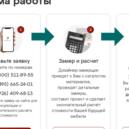
ма работы
вьте заявку
Замер и расчет
ите по номерам
Дизайнер-замерщик
800) 511-89-55
приедет к Вам с каталогом
материалов,
Вы
495) 665-24-01
проведёт детальные
р
926) 409-68-13
замеры,
д
составит проект и сделает
з
те заявку на сайте для
окончательный расчёт
нсультации и
стоимости Вашей будущей
ительного расчёта
стоимости.
мебели.