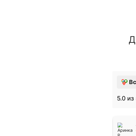
Д
Вс
5.0
из 