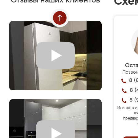
Схе
Отзывы наших клиентов
Оста
Позвон
8 (
8 (
8 (
Или оставь
ко
предвар