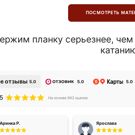
ПОСМОТРЕТЬ МАТ
ержим планку серьезнее, чем
катани
е отзывы
5.0
5.0
5.0
5
На основе
942
оценок
Аринка Р.
Ярослава