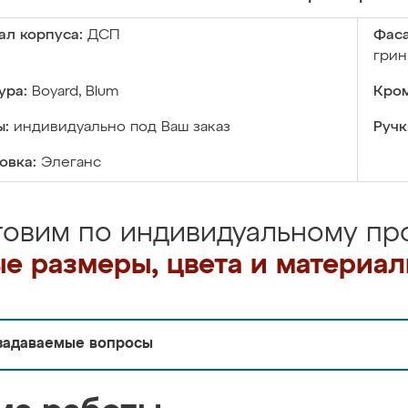
ал корпуса:
ДСП
Фаса
грин
ура:
Boyard, Blum
Кром
ы:
индивидуально под Ваш заказ
Ручк
овка:
Элеганс
товим по индивидуальному про
е размеры, цвета и материа
задаваемые вопросы