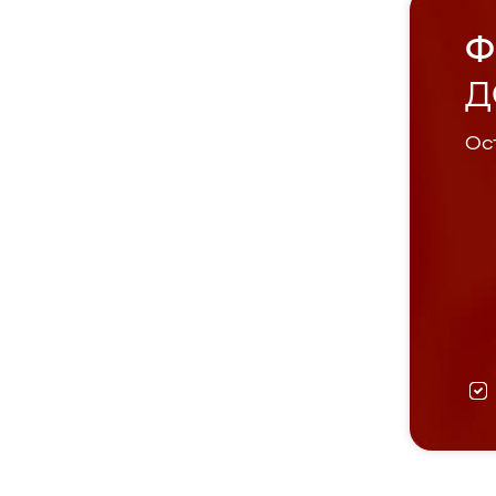
Ф
Д
Ост