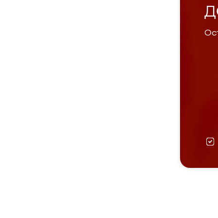
Д
Ост