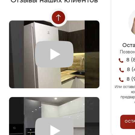
Отзывы наших клиентов
Оста
Позвон
8 (
8 (
8 (
Или оставь
ко
предвар
ОСТ