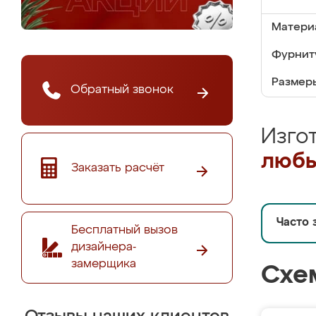
Матери
Фурнит
Размер
Обратный звонок
Изго
любы
Заказать расчёт
Часто 
Бесплатный вызов
дизайнера-
замерщика
Схе