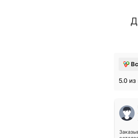
Д
Вс
5.0
из 
Заказыв