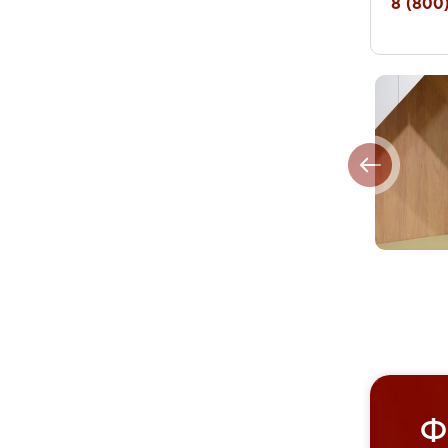
8 (800)
Ф