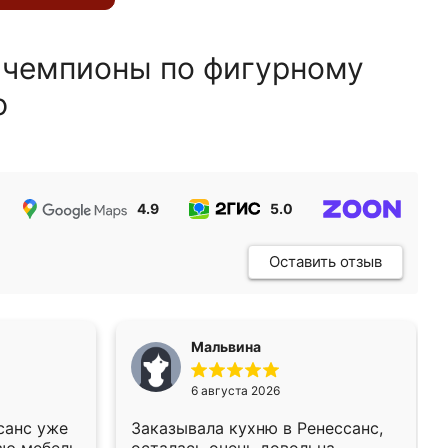
 чемпионы по фигурному
ю
4.9
5.0
5.0
Оставить отзыв
Мальвина
6 августа 2026
санс уже
Заказывала кухню в Ренессанс,