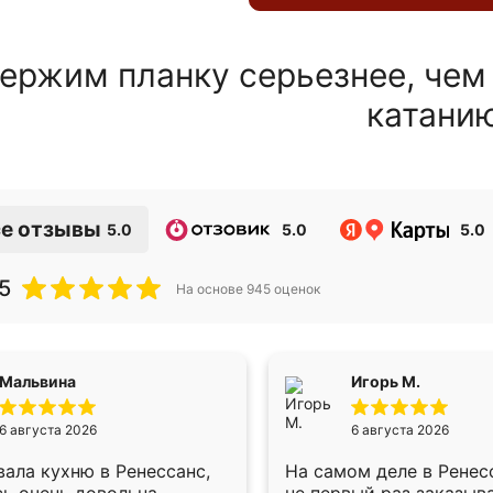
ержим планку серьезнее, чем
катани
е отзывы
5.0
5.0
5.0
5
На основе
945
оценок
Мальвина
Игорь М.
6 августа 2026
6 августа 2026
ала кухню в Ренессанс,
На самом деле в Ренес