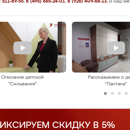
 511-89-55
,
8 (495) 665-24-01
,
8 (926) 409-68-13
, и наш м
Описание детской
Рассказываем о д
"Сильвания"
"Лантана"
ИКСИРУЕМ СКИДКУ В 5%