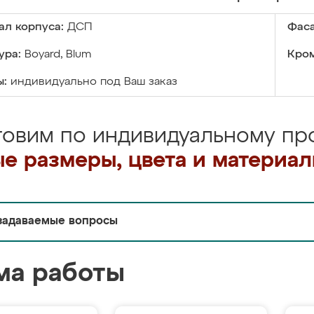
ал корпуса:
ДСП
Фаса
ура:
Boyard, Blum
Кром
ы:
индивидуально под Ваш заказ
товим по индивидуальному про
е размеры, цвета и материа
задаваемые вопросы
ма работы