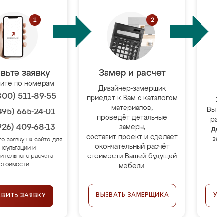
вьте заявку
Замер и расчет
ите по номерам
Дизайнер-замерщик
800) 511-89-55
приедет к Вам с каталогом
материалов,
Вы
495) 665-24-01
проведёт детальные
р
926) 409-68-13
замеры,
д
составит проект и сделает
з
те заявку на сайте для
окончательный расчёт
нсультации и
стоимости Вашей будущей
ительного расчёта
стоимости.
мебели.
ВЫЗВАТЬ ЗАМЕРЩИКА
АВИТЬ ЗАЯВКУ