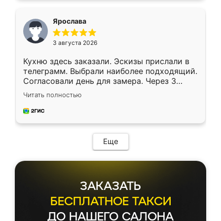
видоизменил, получилось даже лучше, чем
я хотела.
Ярослава
3 августа 2026
Кухню здесь заказали. Эскизы прислали в
телеграмм. Выбрали наиболее подходящий.
Согласовали день для замера. Через 3
недели кухня была уже готова. Остались
Читать полностью
довольны работой. Спасибо Ренессанс
мебель за качественную работу!
Еще
ЗАКАЗАТЬ
БЕСПЛАТНОЕ ТАКСИ
ДО НАШЕГО САЛОНА