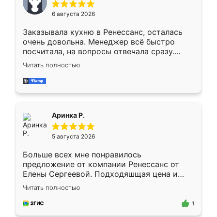
Мне нравится ,если что-то потребуется из
6 августа 2026
мебели буду заказывать только здесь.
Заказывала кухню в Ренессанс, осталась
очень довольна. Менеджер всё быстро
посчитала, на вопросы отвечала сразу.
Замерщик приехал в субботу, подошёл к
Читать полностью
делу со всей ответственностью. Собрали
за день, ребята работали аккуратно, даже
пыли почти не было. Качество отличное,
ящики ходят плавно, ничего не скрипит.
Всё подошло как влитое.
Аринка Р.
5 августа 2026
Больше всех мне понравилось
предложение от компании Ренессанс от
Елены Сергеевой. Подходяшщая цена и
короткие сроки изготовления. Приехавший
Читать полностью
для замера сотрудник Владислав
предложил по моему эскизу самый
1
подходящий вариант шкафа. Немного его