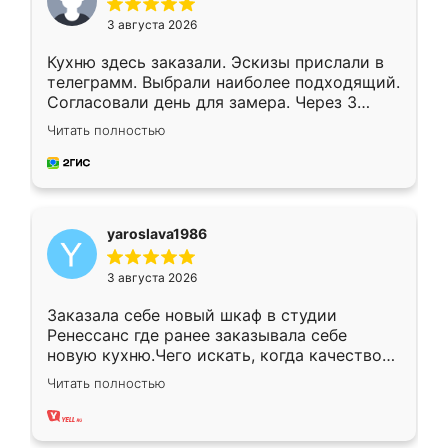
3 августа 2026
Кухню здесь заказали. Эскизы прислали в
телеграмм. Выбрали наиболее подходящий.
Согласовали день для замера. Через 3
недели кухня была уже готова. Остались
Читать полностью
довольны работой. Спасибо Ренессанс
мебель за качественную работу!
yaroslava1986
3 августа 2026
Заказала себе новый шкаф в студии
Ренессанс где ранее заказывала себе
новую кухню.Чего искать, когда качеством
вполне довольна. Служит кухня уже почти
Читать полностью
два года, нареканий нет.