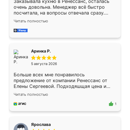
Заказывала кухню в Ренессанс, осталась
очень довольна. Менеджер всё быстро
посчитала, на вопросы отвечала сразу.
Замерщик приехал в субботу, подошёл к
Читать полностью
делу со всей ответственностью. Собрали
за день, ребята работали аккуратно, даже
пыли почти не было. Качество отличное,
ящики ходят плавно, ничего не скрипит.
Всё подошло как влитое.
Аринка Р.
5 августа 2026
Больше всех мне понравилось
предложение от компании Ренессанс от
Елены Сергеевой. Подходяшщая цена и
короткие сроки изготовления. Приехавший
Читать полностью
для замера сотрудник Владислав
предложил по моему эскизу самый
1
подходящий вариант шкафа. Немного его
видоизменил, получилось даже лучше, чем
я хотела.
Ярослава