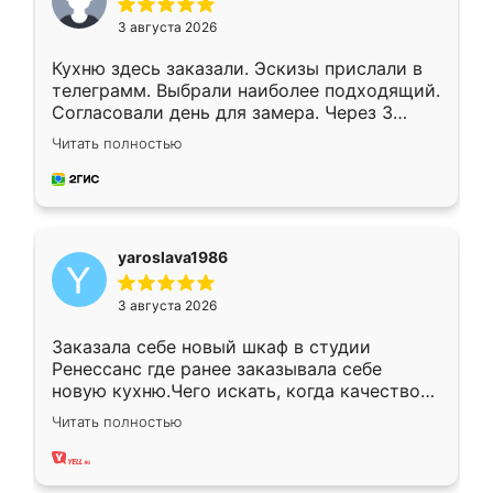
3 августа 2026
Кухню здесь заказали. Эскизы прислали в
телеграмм. Выбрали наиболее подходящий.
Согласовали день для замера. Через 3
недели кухня была уже готова. Остались
Читать полностью
довольны работой. Спасибо Ренессанс
мебель за качественную работу!
yaroslava1986
3 августа 2026
Заказала себе новый шкаф в студии
Ренессанс где ранее заказывала себе
новую кухню.Чего искать, когда качеством
вполне довольна. Служит кухня уже почти
Читать полностью
два года, нареканий нет.