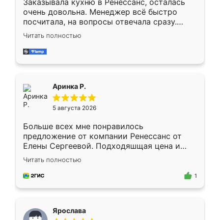
Заказывала кухню в Ренессанс, осталась
очень довольна. Менеджер всё быстро
посчитала, на вопросы отвечала сразу.
Замерщик приехал в субботу, подошёл к
Читать полностью
делу со всей ответственностью. Собрали
за день, ребята работали аккуратно, даже
пыли почти не было. Качество отличное,
ящики ходят плавно, ничего не скрипит.
Всё подошло как влитое.
Аринка Р.
5 августа 2026
Больше всех мне понравилось
предложение от компании Ренессанс от
Елены Сергеевой. Подходяшщая цена и
короткие сроки изготовления. Приехавший
Читать полностью
для замера сотрудник Владислав
предложил по моему эскизу самый
1
подходящий вариант шкафа. Немного его
видоизменил, получилось даже лучше, чем
я хотела.
Ярослава