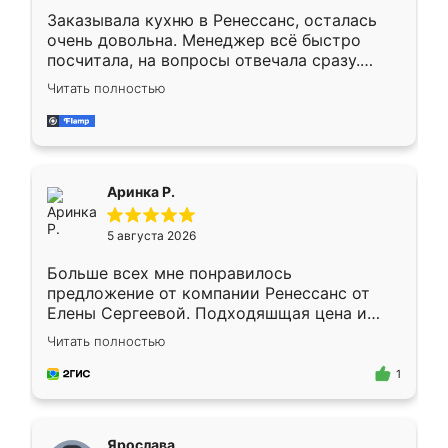
Заказывала кухню в Ренессанс, осталась
очень довольна. Менеджер всё быстро
посчитала, на вопросы отвечала сразу.
Замерщик приехал в субботу, подошёл к
Читать полностью
делу со всей ответственностью. Собрали
за день, ребята работали аккуратно, даже
пыли почти не было. Качество отличное,
ящики ходят плавно, ничего не скрипит.
Всё подошло как влитое.
Аринка Р.
5 августа 2026
Больше всех мне понравилось
предложение от компании Ренессанс от
Елены Сергеевой. Подходяшщая цена и
короткие сроки изготовления. Приехавший
Читать полностью
для замера сотрудник Владислав
предложил по моему эскизу самый
1
подходящий вариант шкафа. Немного его
видоизменил, получилось даже лучше, чем
я хотела.
Ярослава