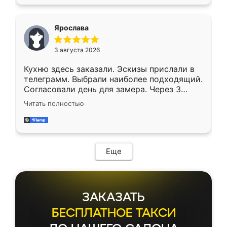
Ярослава
3 августа 2026
Кухню здесь заказали. Эскизы прислали в
телеграмм. Выбрали наиболее подходящий.
Согласовали день для замера. Через 3
недели кухня была уже готова. Остались
Читать полностью
довольны работой. Спасибо Ренессанс
мебель за качественную работу!
Еще
ЗАКАЗАТЬ
БЕСПЛАТНОЕ ТАКСИ