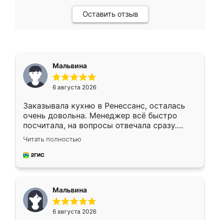
Оставить отзыв
Мальвина
6 августа 2026
Заказывала кухню в Ренессанс, осталась
очень довольна. Менеджер всё быстро
посчитала, на вопросы отвечала сразу.
Замерщик приехал в субботу, подошёл к
Читать полностью
делу со всей ответственностью. Собрали
за день, ребята работали аккуратно, даже
пыли почти не было. Качество отличное,
ящики ходят плавно, ничего не скрипит.
Всё подошло как влитое.
Мальвина
6 августа 2026