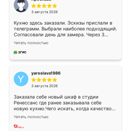
3 августа 2026
Кухню здесь заказали. Эскизы прислали в
телеграмм. Выбрали наиболее подходящий.
Согласовали день для замера. Через 3
недели кухня была уже готова. Остались
Читать полностью
довольны работой. Спасибо Ренессанс
мебель за качественную работу!
yaroslava1986
3 августа 2026
Заказала себе новый шкаф в студии
Ренессанс где ранее заказывала себе
новую кухню.Чего искать, когда качеством
вполне довольна. Служит кухня уже почти
Читать полностью
два года, нареканий нет.