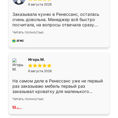
6 августа 2026
Заказывала кухню в Ренессанс, осталась
очень довольна. Менеджер всё быстро
посчитала, на вопросы отвечала сразу.
Замерщик приехал в субботу, подошёл к
Читать полностью
делу со всей ответственностью. Собрали
за день, ребята работали аккуратно, даже
пыли почти не было. Качество отличное,
ящики ходят плавно, ничего не скрипит.
Всё подошло как влитое.
Игорь М.
6 августа 2026
На самом деле в Ренессанс уже не первый
раз заказываю мебель первый раз
заказывал кроватку для маленького
ребёнка при его рождении ,во второй раз
Читать полностью
заказал шкаф-купе. По качеству очень
хорошее сборка достаточно быстрая,
также адекватные цены. До этого
сравнивал с разными конкурентами в этом