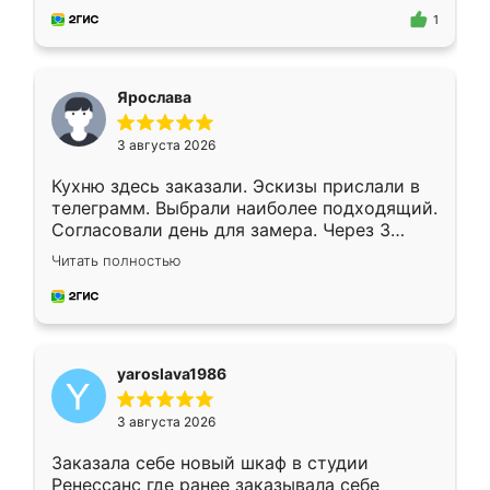
предложил по моему эскизу самый
1
подходящий вариант шкафа. Немного его
видоизменил, получилось даже лучше, чем
я хотела.
Ярослава
3 августа 2026
Кухню здесь заказали. Эскизы прислали в
телеграмм. Выбрали наиболее подходящий.
Согласовали день для замера. Через 3
недели кухня была уже готова. Остались
Читать полностью
довольны работой. Спасибо Ренессанс
мебель за качественную работу!
yaroslava1986
3 августа 2026
Заказала себе новый шкаф в студии
Ренессанс где ранее заказывала себе