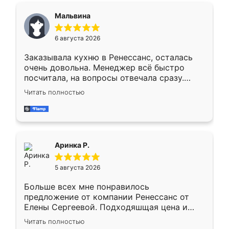
сегменте ,выбор у конкурентов куда
Мальвина
меньше, здесь же он более разнообразный.
Мне нравится ,если что-то потребуется из
6 августа 2026
мебели буду заказывать только здесь.
Заказывала кухню в Ренессанс, осталась
очень довольна. Менеджер всё быстро
посчитала, на вопросы отвечала сразу.
Замерщик приехал в субботу, подошёл к
Читать полностью
делу со всей ответственностью. Собрали
за день, ребята работали аккуратно, даже
пыли почти не было. Качество отличное,
ящики ходят плавно, ничего не скрипит.
Всё подошло как влитое.
Аринка Р.
5 августа 2026
Больше всех мне понравилось
предложение от компании Ренессанс от
Елены Сергеевой. Подходяшщая цена и
короткие сроки изготовления. Приехавший
Читать полностью
для замера сотрудник Владислав