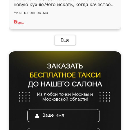
новую кухню.Чего искать, когда качеством
вполне довольна. Служит кухня уже почти
Читать полностью
два года, нареканий нет.
Еще
ЗАКАЗАТЬ
БЕСПЛАТНОЕ ТАКСИ
ДО НАШЕГО САЛОНА
Из любой точки Москвы и
Московской области!