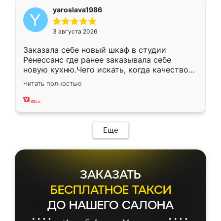
yaroslava1986
3 августа 2026
Заказала себе новый шкаф в студии
Ренессанс где ранее заказывала себе
новую кухню.Чего искать, когда качеством
вполне довольна. Служит кухня уже почти
Читать полностью
два года, нареканий нет.
Еще
ЗАКАЗАТЬ
БЕСПЛАТНОЕ ТАКСИ
ДО НАШЕГО САЛОНА