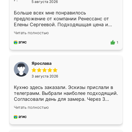
5 августа 2026
Больше всех мне понравилось
предложение от компании Ренессанс от
Елены Сергеевой. Подходяшщая цена и
короткие сроки изготовления. Приехавший
Читать полностью
для замера сотрудник Владислав
предложил по моему эскизу самый
1
подходящий вариант шкафа. Немного его
видоизменил, получилось даже лучше, чем
я хотела.
Ярослава
3 августа 2026
Кухню здесь заказали. Эскизы прислали в
телеграмм. Выбрали наиболее подходящий.
Согласовали день для замера. Через 3
недели кухня была уже готова. Остались
Читать полностью
довольны работой. Спасибо Ренессанс
мебель за качественную работу!