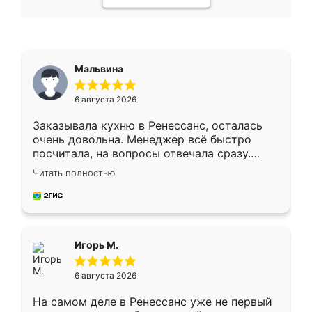
Мальвина
6 августа 2026
Заказывала кухню в Ренессанс, осталась
очень довольна. Менеджер всё быстро
посчитала, на вопросы отвечала сразу.
Замерщик приехал в субботу, подошёл к
Читать полностью
делу со всей ответственностью. Собрали
за день, ребята работали аккуратно, даже
пыли почти не было. Качество отличное,
ящики ходят плавно, ничего не скрипит.
Всё подошло как влитое.
Игорь М.
6 августа 2026
На самом деле в Ренессанс уже не первый