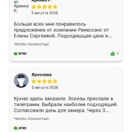
5 августа 2026
Больше всех мне понравилось
предложение от компании Ренессанс от
Елены Сергеевой. Подходяшщая цена и
короткие сроки изготовления. Приехавший
Читать полностью
для замера сотрудник Владислав
предложил по моему эскизу самый
1
подходящий вариант шкафа. Немного его
видоизменил, получилось даже лучше, чем
я хотела.
Ярослава
3 августа 2026
Кухню здесь заказали. Эскизы прислали в
телеграмм. Выбрали наиболее подходящий.
Согласовали день для замера. Через 3
недели кухня была уже готова. Остались
Читать полностью
довольны работой. Спасибо Ренессанс
мебель за качественную работу!