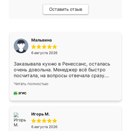
Оставить отзыв
Мальвина
6 августа 2026
Заказывала кухню в Ренессанс, осталась
очень довольна. Менеджер всё быстро
посчитала, на вопросы отвечала сразу.
Замерщик приехал в субботу, подошёл к
Читать полностью
делу со всей ответственностью. Собрали
за день, ребята работали аккуратно, даже
пыли почти не было. Качество отличное,
ящики ходят плавно, ничего не скрипит.
Всё подошло как влитое.
Игорь М.
6 августа 2026