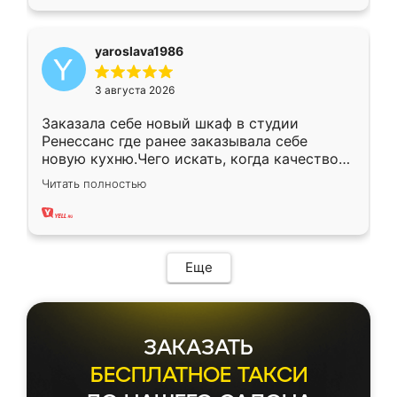
yaroslava1986
3 августа 2026
Заказала себе новый шкаф в студии
Ренессанс где ранее заказывала себе
новую кухню.Чего искать, когда качеством
вполне довольна. Служит кухня уже почти
Читать полностью
два года, нареканий нет.
Еще
ЗАКАЗАТЬ
БЕСПЛАТНОЕ ТАКСИ