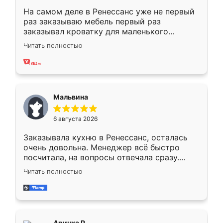
На самом деле в Ренессанс уже не первый
раз заказываю мебель первый раз
заказывал кроватку для маленького
ребёнка при его рождении ,во второй раз
Читать полностью
заказал шкаф-купе. По качеству очень
хорошее сборка достаточно быстрая,
также адекватные цены. До этого
сравнивал с разными конкурентами в этом
сегменте ,выбор у конкурентов куда
Мальвина
меньше, здесь же он более разнообразный.
Мне нравится ,если что-то потребуется из
6 августа 2026
мебели буду заказывать только здесь.
Заказывала кухню в Ренессанс, осталась
очень довольна. Менеджер всё быстро
посчитала, на вопросы отвечала сразу.
Замерщик приехал в субботу, подошёл к
Читать полностью
делу со всей ответственностью. Собрали
за день, ребята работали аккуратно, даже
пыли почти не было. Качество отличное,
ящики ходят плавно, ничего не скрипит.
Всё подошло как влитое.
Аринка Р.