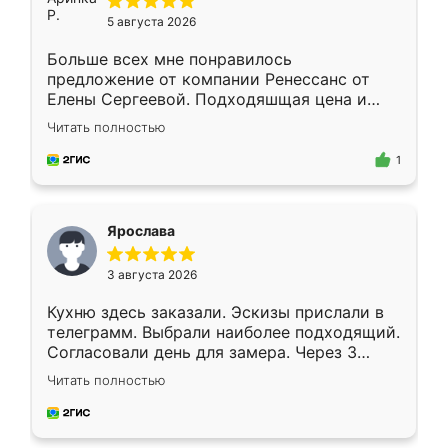
5 августа 2026
Больше всех мне понравилось
предложение от компании Ренессанс от
Елены Сергеевой. Подходяшщая цена и
короткие сроки изготовления. Приехавший
Читать полностью
для замера сотрудник Владислав
предложил по моему эскизу самый
1
подходящий вариант шкафа. Немного его
видоизменил, получилось даже лучше, чем
я хотела.
Ярослава
3 августа 2026
Кухню здесь заказали. Эскизы прислали в
телеграмм. Выбрали наиболее подходящий.
Согласовали день для замера. Через 3
недели кухня была уже готова. Остались
Читать полностью
довольны работой. Спасибо Ренессанс
мебель за качественную работу!