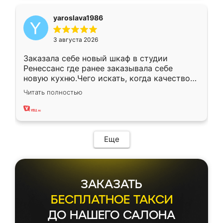
yaroslava1986
3 августа 2026
Заказала себе новый шкаф в студии
Ренессанс где ранее заказывала себе
новую кухню.Чего искать, когда качеством
вполне довольна. Служит кухня уже почти
Читать полностью
два года, нареканий нет.
Еще
ЗАКАЗАТЬ
БЕСПЛАТНОЕ ТАКСИ
ДО НАШЕГО САЛОНА