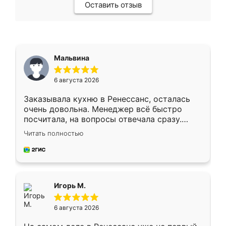
Оставить отзыв
Мальвина
6 августа 2026
Заказывала кухню в Ренессанс, осталась
очень довольна. Менеджер всё быстро
посчитала, на вопросы отвечала сразу.
Замерщик приехал в субботу, подошёл к
Читать полностью
делу со всей ответственностью. Собрали
за день, ребята работали аккуратно, даже
пыли почти не было. Качество отличное,
ящики ходят плавно, ничего не скрипит.
Всё подошло как влитое.
Игорь М.
6 августа 2026