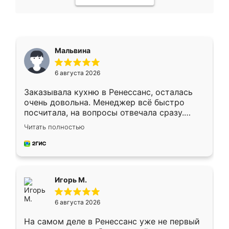
Мальвина
6 августа 2026
Заказывала кухню в Ренессанс, осталась
очень довольна. Менеджер всё быстро
посчитала, на вопросы отвечала сразу.
Замерщик приехал в субботу, подошёл к
Читать полностью
делу со всей ответственностью. Собрали
за день, ребята работали аккуратно, даже
пыли почти не было. Качество отличное,
ящики ходят плавно, ничего не скрипит.
Всё подошло как влитое.
Игорь М.
6 августа 2026
На самом деле в Ренессанс уже не первый