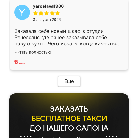
yaroslava1986
3 августа 2026
Заказала себе новый шкаф в студии
Ренессанс где ранее заказывала себе
новую кухню.Чего искать, когда качеством
вполне довольна. Служит кухня уже почти
Читать полностью
два года, нареканий нет.
Еще
ЗАКАЗАТЬ
БЕСПЛАТНОЕ ТАКСИ
ДО НАШЕГО САЛОНА