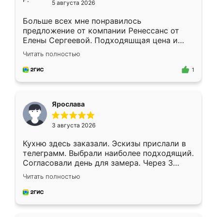
5 августа 2026
Больше всех мне понравилось
предложение от компании Ренессанс от
Елены Сергеевой. Подходяшщая цена и
короткие сроки изготовления. Приехавший
Читать полностью
для замера сотрудник Владислав
предложил по моему эскизу самый
1
подходящий вариант шкафа. Немного его
видоизменил, получилось даже лучше, чем
я хотела.
Ярослава
3 августа 2026
Кухню здесь заказали. Эскизы прислали в
телеграмм. Выбрали наиболее подходящий.
Согласовали день для замера. Через 3
недели кухня была уже готова. Остались
Читать полностью
довольны работой. Спасибо Ренессанс
мебель за качественную работу!