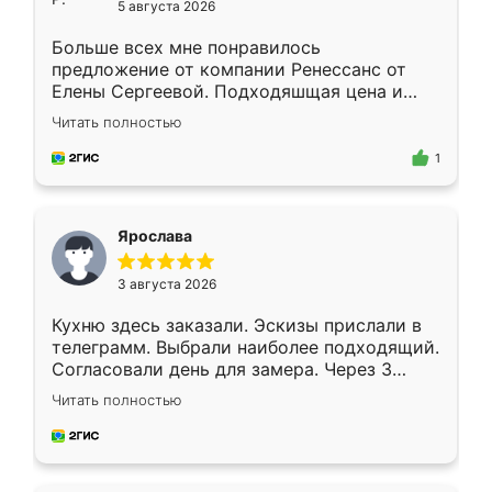
5 августа 2026
Больше всех мне понравилось
предложение от компании Ренессанс от
Елены Сергеевой. Подходяшщая цена и
короткие сроки изготовления. Приехавший
Читать полностью
для замера сотрудник Владислав
предложил по моему эскизу самый
1
подходящий вариант шкафа. Немного его
видоизменил, получилось даже лучше, чем
я хотела.
Ярослава
3 августа 2026
Кухню здесь заказали. Эскизы прислали в
телеграмм. Выбрали наиболее подходящий.
Согласовали день для замера. Через 3
недели кухня была уже готова. Остались
Читать полностью
довольны работой. Спасибо Ренессанс
мебель за качественную работу!