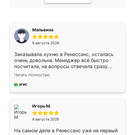
Мальвина
6 августа 2026
Заказывала кухню в Ренессанс, осталась
очень довольна. Менеджер всё быстро
посчитала, на вопросы отвечала сразу.
Замерщик приехал в субботу, подошёл к
Читать полностью
делу со всей ответственностью. Собрали
за день, ребята работали аккуратно, даже
пыли почти не было. Качество отличное,
ящики ходят плавно, ничего не скрипит.
Всё подошло как влитое.
Игорь М.
6 августа 2026
На самом деле в Ренессанс уже не первый