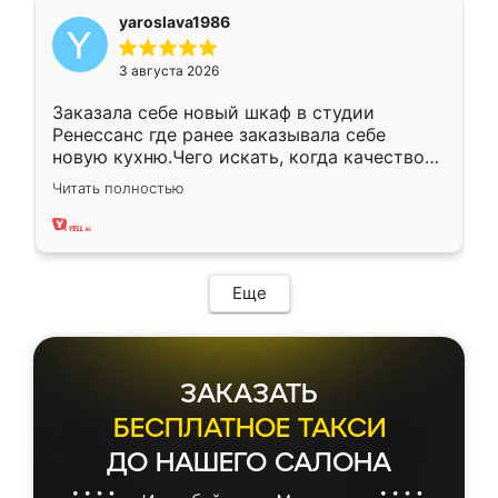
yaroslava1986
3 августа 2026
Заказала себе новый шкаф в студии
Ренессанс где ранее заказывала себе
новую кухню.Чего искать, когда качеством
вполне довольна. Служит кухня уже почти
Читать полностью
два года, нареканий нет.
Еще
ЗАКАЗАТЬ
БЕСПЛАТНОЕ ТАКСИ
ДО НАШЕГО САЛОНА