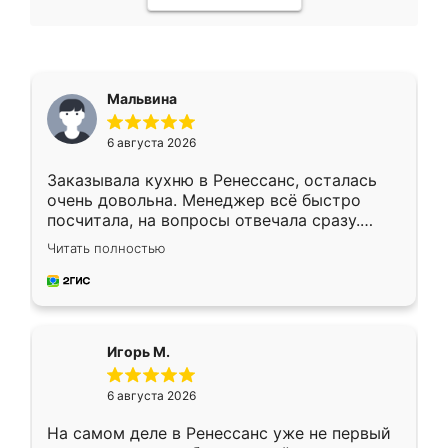
Мальвина
6 августа 2026
Заказывала кухню в Ренессанс, осталась
очень довольна. Менеджер всё быстро
посчитала, на вопросы отвечала сразу.
Замерщик приехал в субботу, подошёл к
Читать полностью
делу со всей ответственностью. Собрали
за день, ребята работали аккуратно, даже
пыли почти не было. Качество отличное,
ящики ходят плавно, ничего не скрипит.
Всё подошло как влитое.
Игорь М.
6 августа 2026
На самом деле в Ренессанс уже не первый