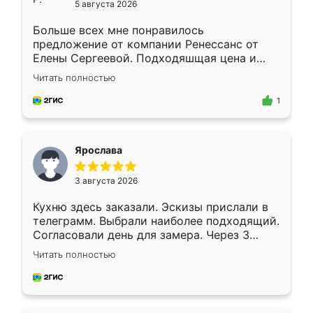
5 августа 2026
Больше всех мне понравилось
предложение от компании Ренессанс от
Елены Сергеевой. Подходяшщая цена и
короткие сроки изготовления. Приехавший
Читать полностью
для замера сотрудник Владислав
предложил по моему эскизу самый
1
подходящий вариант шкафа. Немного его
видоизменил, получилось даже лучше, чем
я хотела.
Ярослава
3 августа 2026
Кухню здесь заказали. Эскизы прислали в
телеграмм. Выбрали наиболее подходящий.
Согласовали день для замера. Через 3
недели кухня была уже готова. Остались
Читать полностью
довольны работой. Спасибо Ренессанс
мебель за качественную работу!