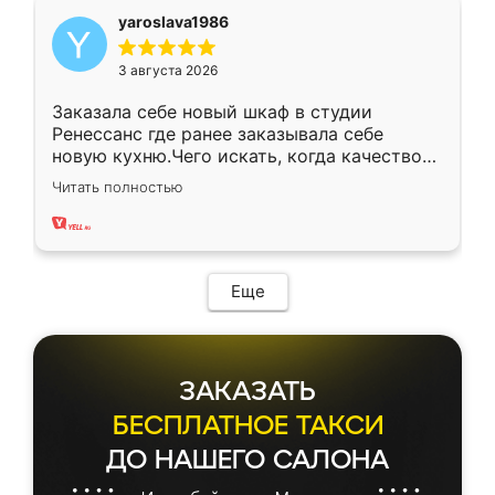
yaroslava1986
3 августа 2026
Заказала себе новый шкаф в студии
Ренессанс где ранее заказывала себе
новую кухню.Чего искать, когда качеством
вполне довольна. Служит кухня уже почти
Читать полностью
два года, нареканий нет.
Еще
ЗАКАЗАТЬ
БЕСПЛАТНОЕ ТАКСИ
ДО НАШЕГО САЛОНА