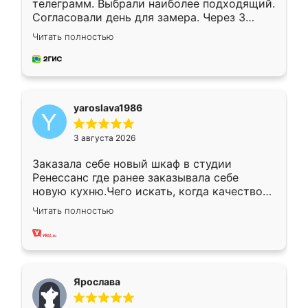
телеграмм. Выбрали наиболее подходящий.
Согласовали день для замера. Через 3
недели кухня была уже готова. Остались
Читать полностью
довольны работой. Спасибо Ренессанс
мебель за качественную работу!
yaroslava1986
3 августа 2026
Заказала себе новый шкаф в студии
Ренессанс где ранее заказывала себе
новую кухню.Чего искать, когда качеством
вполне довольна. Служит кухня уже почти
Читать полностью
два года, нареканий нет.
Ярослава