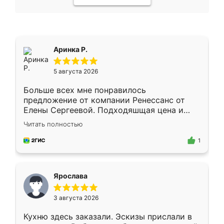
Аринка Р.
5 августа 2026
Больше всех мне понравилось
предложение от компании Ренессанс от
Елены Сергеевой. Подходяшщая цена и
короткие сроки изготовления. Приехавший
Читать полностью
для замера сотрудник Владислав
предложил по моему эскизу самый
1
подходящий вариант шкафа. Немного его
видоизменил, получилось даже лучше, чем
я хотела.
Ярослава
3 августа 2026
Кухню здесь заказали. Эскизы прислали в