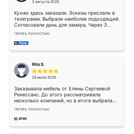
3 августа 2026
Кухню здесь заказали. Эскизы прислали в
телеграмм. Выбрали наиболее подходящий.
Согласовали день для замера. Через 3
недели кухня была уже готова. Остались
Читать полностью
довольны работой. Спасибо Ренессанс
мебель за качественную работу!
Rita S.
29 июля 2026
Заказывала мебель от Елены Сергеевой
Ренессанс. До этого рассматривала
несколько компаний, но в итоге выбрала
эту. Сначала обговорили условия, потом
Читать полностью
приехал замерщик, всё спокойно объяснил
и снял размеры. Изготовили в срок, с
доставкой тоже никаких проблем не
возникло. Сборку выполнили аккуратно,