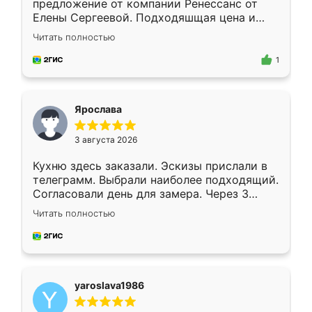
предложение от компании Ренессанс от
Елены Сергеевой. Подходяшщая цена и
короткие сроки изготовления. Приехавший
Читать полностью
для замера сотрудник Владислав
предложил по моему эскизу самый
1
подходящий вариант шкафа. Немного его
видоизменил, получилось даже лучше, чем
я хотела.
Ярослава
3 августа 2026
Кухню здесь заказали. Эскизы прислали в
телеграмм. Выбрали наиболее подходящий.
Согласовали день для замера. Через 3
недели кухня была уже готова. Остались
Читать полностью
довольны работой. Спасибо Ренессанс
мебель за качественную работу!
yaroslava1986