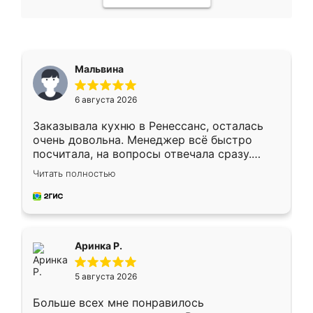
Мальвина
6 августа 2026
Заказывала кухню в Ренессанс, осталась
очень довольна. Менеджер всё быстро
посчитала, на вопросы отвечала сразу.
Замерщик приехал в субботу, подошёл к
Читать полностью
делу со всей ответственностью. Собрали
за день, ребята работали аккуратно, даже
пыли почти не было. Качество отличное,
ящики ходят плавно, ничего не скрипит.
Всё подошло как влитое.
Аринка Р.
5 августа 2026
Больше всех мне понравилось