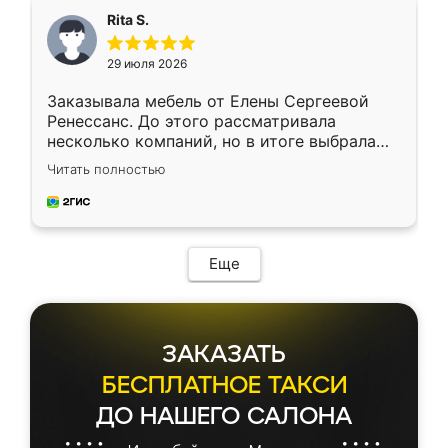
Rita S.
29 июля 2026
Заказывала мебель от Елены Сергеевой
Ренессанс. До этого рассматривала
несколько компаний, но в итоге выбрала
эту. Сначала обговорили условия, потом
Читать полностью
приехал замерщик, всё спокойно объяснил
и снял размеры. Изготовили в срок, с
доставкой тоже никаких проблем не
возникло. Сборку выполнили аккуратно,
мебель сразу встала на свое место без
Еще
каких-либо доработок. Качеством осталась
довольна, все выглядит так, как и ожидала.
ЗАКАЗАТЬ
БЕСПЛАТНОЕ ТАКСИ
ДО НАШЕГО САЛОНА