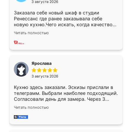
3 августа 2026
Заказала себе новый шкаф в студии
Ренессанс где ранее заказывала себе
новую кухню.Чего искать, когда качеством
вполне довольна. Служит кухня уже почти
Читать полностью
два года, нареканий нет.
Ярослава
3 августа 2026
Кухню здесь заказали. Эскизы прислали в
телеграмм. Выбрали наиболее подходящий.
Согласовали день для замера. Через 3
недели кухня была уже готова. Остались
Читать полностью
довольны работой. Спасибо Ренессанс
мебель за качественную работу!