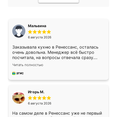
Мальвина
6 августа 2026
Заказывала кухню в Ренессанс, осталась
очень довольна. Менеджер всё быстро
посчитала, на вопросы отвечала сразу.
Замерщик приехал в субботу, подошёл к
Читать полностью
делу со всей ответственностью. Собрали
за день, ребята работали аккуратно, даже
пыли почти не было. Качество отличное,
ящики ходят плавно, ничего не скрипит.
Всё подошло как влитое.
Игорь М.
6 августа 2026
На самом деле в Ренессанс уже не первый