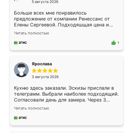
5 августа 2026
Больше всех мне понравилось
предложение от компании Ренессанс от
Елены Сергеевой. Подходяшщая цена и
короткие сроки изготовления. Приехавший
Читать полностью
для замера сотрудник Владислав
предложил по моему эскизу самый
1
подходящий вариант шкафа. Немного его
видоизменил, получилось даже лучше, чем
я хотела.
Ярослава
3 августа 2026
Кухню здесь заказали. Эскизы прислали в
телеграмм. Выбрали наиболее подходящий.
Согласовали день для замера. Через 3
недели кухня была уже готова. Остались
Читать полностью
довольны работой. Спасибо Ренессанс
мебель за качественную работу!