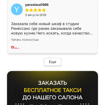
yaroslava1986
3 августа 2026
Заказала себе новый шкаф в студии
Ренессанс где ранее заказывала себе
новую кухню.Чего искать, когда качеством
вполне довольна. Служит кухня уже почти
Читать полностью
два года, нареканий нет.
Еще
ЗАКАЗАТЬ
БЕСПЛАТНОЕ ТАКСИ
ДО НАШЕГО САЛОНА