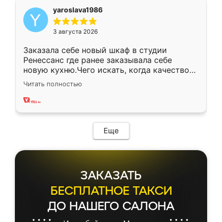
yaroslava1986
3 августа 2026
Заказала себе новый шкаф в студии
Ренессанс где ранее заказывала себе
новую кухню.Чего искать, когда качеством
вполне довольна. Служит кухня уже почти
Читать полностью
два года, нареканий нет.
Еще
ЗАКАЗАТЬ
БЕСПЛАТНОЕ ТАКСИ
ДО НАШЕГО САЛОНА