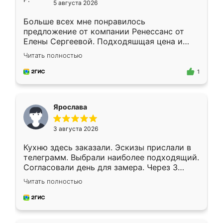
5 августа 2026
Больше всех мне понравилось
предложение от компании Ренессанс от
Елены Сергеевой. Подходяшщая цена и
короткие сроки изготовления. Приехавший
Читать полностью
для замера сотрудник Владислав
предложил по моему эскизу самый
1
подходящий вариант шкафа. Немного его
видоизменил, получилось даже лучше, чем
я хотела.
Ярослава
3 августа 2026
Кухню здесь заказали. Эскизы прислали в
телеграмм. Выбрали наиболее подходящий.
Согласовали день для замера. Через 3
недели кухня была уже готова. Остались
Читать полностью
довольны работой. Спасибо Ренессанс
мебель за качественную работу!