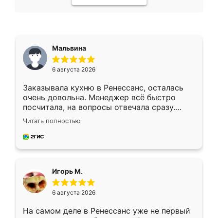
Мальвина
6 августа 2026
Заказывала кухню в Ренессанс, осталась
очень довольна. Менеджер всё быстро
посчитала, на вопросы отвечала сразу.
Замерщик приехал в субботу, подошёл к
Читать полностью
делу со всей ответственностью. Собрали
за день, ребята работали аккуратно, даже
пыли почти не было. Качество отличное,
ящики ходят плавно, ничего не скрипит.
Всё подошло как влитое.
Игорь М.
6 августа 2026
На самом деле в Ренессанс уже не первый