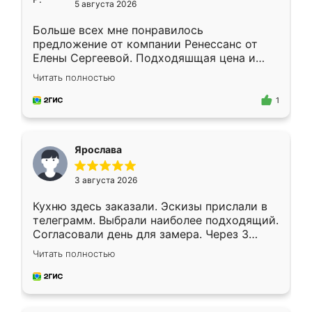
5 августа 2026
Больше всех мне понравилось
предложение от компании Ренессанс от
Елены Сергеевой. Подходяшщая цена и
короткие сроки изготовления. Приехавший
Читать полностью
для замера сотрудник Владислав
предложил по моему эскизу самый
1
подходящий вариант шкафа. Немного его
видоизменил, получилось даже лучше, чем
я хотела.
Ярослава
3 августа 2026
Кухню здесь заказали. Эскизы прислали в
телеграмм. Выбрали наиболее подходящий.
Согласовали день для замера. Через 3
недели кухня была уже готова. Остались
Читать полностью
довольны работой. Спасибо Ренессанс
мебель за качественную работу!