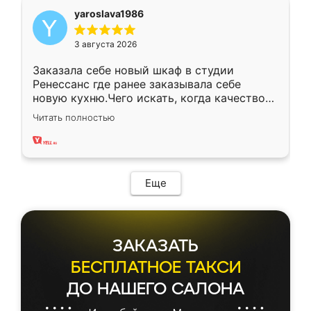
yaroslava1986
3 августа 2026
Заказала себе новый шкаф в студии
Ренессанс где ранее заказывала себе
новую кухню.Чего искать, когда качеством
вполне довольна. Служит кухня уже почти
Читать полностью
два года, нареканий нет.
Еще
ЗАКАЗАТЬ
БЕСПЛАТНОЕ ТАКСИ
ДО НАШЕГО САЛОНА