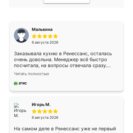
Мальвина
6 августа 2026
Заказывала кухню в Ренессанс, осталась
очень довольна. Менеджер всё быстро
посчитала, на вопросы отвечала сразу.
Замерщик приехал в субботу, подошёл к
Читать полностью
делу со всей ответственностью. Собрали
за день, ребята работали аккуратно, даже
пыли почти не было. Качество отличное,
ящики ходят плавно, ничего не скрипит.
Всё подошло как влитое.
Игорь М.
6 августа 2026
На самом деле в Ренессанс уже не первый