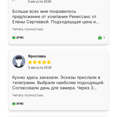
5 августа 2026
Больше всех мне понравилось
предложение от компании Ренессанс от
Елены Сергеевой. Подходяшщая цена и
короткие сроки изготовления. Приехавший
Читать полностью
для замера сотрудник Владислав
предложил по моему эскизу самый
1
подходящий вариант шкафа. Немного его
видоизменил, получилось даже лучше, чем
я хотела.
Ярослава
3 августа 2026
Кухню здесь заказали. Эскизы прислали в
телеграмм. Выбрали наиболее подходящий.
Согласовали день для замера. Через 3
недели кухня была уже готова. Остались
Читать полностью
довольны работой. Спасибо Ренессанс
мебель за качественную работу!