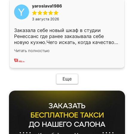
yaroslava1986
3 августа 2026
Заказала себе новый шкаф в студии
Ренессанс где ранее заказывала себе
новую кухню.Чего искать, когда качеством
вполне довольна. Служит кухня уже почти
Читать полностью
два года, нареканий нет.
Еще
ЗАКАЗАТЬ
БЕСПЛАТНОЕ ТАКСИ
ДО НАШЕГО САЛОНА