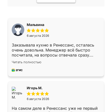
Мальвина
6 августа 2026
Заказывала кухню в Ренессанс, осталась
очень довольна. Менеджер всё быстро
посчитала, на вопросы отвечала сразу.
Замерщик приехал в субботу, подошёл к
Читать полностью
делу со всей ответственностью. Собрали
за день, ребята работали аккуратно, даже
пыли почти не было. Качество отличное,
ящики ходят плавно, ничего не скрипит.
Всё подошло как влитое.
Игорь М.
6 августа 2026
На самом деле в Ренессанс уже не первый