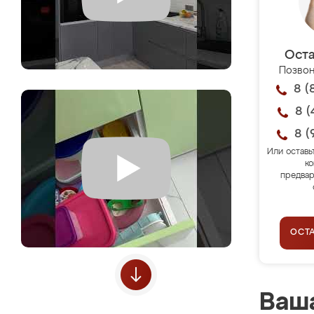
Оста
Позвон
8 (
8 (
8 (
Или оставь
ко
предвар
ОСТ
Ваша