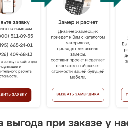
вьте заявку
Замер и расчет
ите по номерам
Дизайнер-замерщик
800) 511-89-55
приедет к Вам с каталогом
материалов,
Вы
495) 665-24-01
проведёт детальные
р
926) 409-68-13
замеры,
д
составит проект и сделает
з
те заявку на сайте для
окончательный расчёт
нсультации и
стоимости Вашей будущей
ительного расчёта
стоимости.
мебели.
ВЫЗВАТЬ ЗАМЕРЩИКА
АВИТЬ ЗАЯВКУ
 выгода при заказе у на