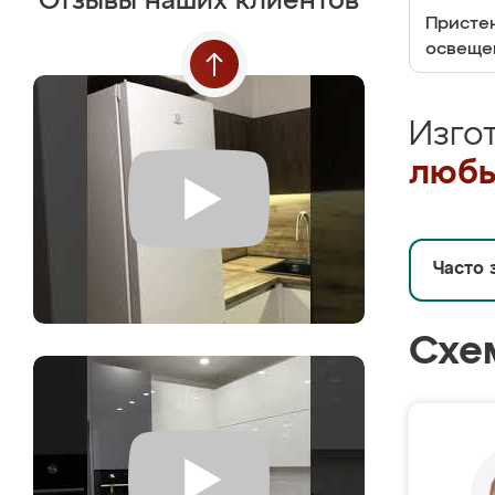
Отзывы наших клиентов
Пристен
освеще
Изго
любы
Часто 
Схе