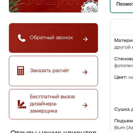
Посмот
Обратный звонок
Матери
другой 
Стенова
фотопе
Заказать расчёт
Цвет:
н
Бесплатный вызов
дизайнера-
Сушка д
замерщика
Подъем
Blum (А