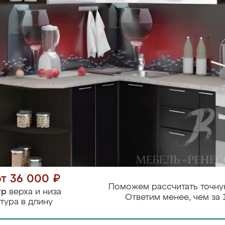
от 36 000 ₽
Поможем рассчитать точну
тр
верха и низа
Ответим менее, чем за 
тура в длину