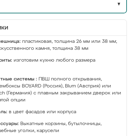
▼
ики
лешница:
пластиковая, толщина 26 мм или 38 мм;
скусственного камня, толщина 38 мм
риты:
изготовим кухню любого размера
тные системы :
ПВШ полного открывания,
ембоксы BOYARD (Россия), Blum (Австрия) или
ich (Германия) с плавным закрыванием дверок или
этой опции
ль:
в цвет фасадов или корпуса
ссуары:
Выкатные корзины, бутылочницы,
ебные уголки, карусели