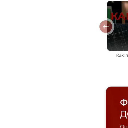
Как 
Ф
Д
Ост