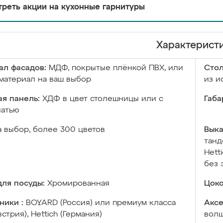
реть акции на кухонные гарнитуры
Характерист
ал фасадов:
МДФ, покрытые плёнкой ПВХ, или
Сто
материал на ваш выбор
из и
я панель:
ХДФ в цвет столешницы или с
Габа
чатью
а выбор, более 300 цветов
Выка
танд
Hett
без 
ля посуды:
Хромированная
Цоко
ники :
BOYARD (Россия) или премиум класса
Аксе
встрия), Hettich (Германия)
волш