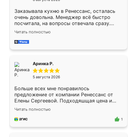
мебели буду заказывать только здесь.
Заказывала кухню в Ренессанс, осталась
очень довольна. Менеджер всё быстро
посчитала, на вопросы отвечала сразу.
Замерщик приехал в субботу, подошёл к
Читать полностью
делу со всей ответственностью. Собрали
за день, ребята работали аккуратно, даже
пыли почти не было. Качество отличное,
ящики ходят плавно, ничего не скрипит.
Всё подошло как влитое.
Аринка Р.
5 августа 2026
Больше всех мне понравилось
предложение от компании Ренессанс от
Елены Сергеевой. Подходяшщая цена и
короткие сроки изготовления. Приехавший
Читать полностью
для замера сотрудник Владислав
предложил по моему эскизу самый
1
подходящий вариант шкафа. Немного его
видоизменил, получилось даже лучше, чем