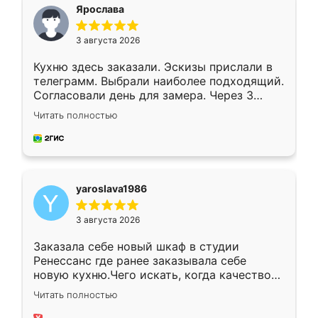
я хотела.
Ярослава
3 августа 2026
Кухню здесь заказали. Эскизы прислали в
телеграмм. Выбрали наиболее подходящий.
Согласовали день для замера. Через 3
недели кухня была уже готова. Остались
Читать полностью
довольны работой. Спасибо Ренессанс
мебель за качественную работу!
yaroslava1986
3 августа 2026
Заказала себе новый шкаф в студии
Ренессанс где ранее заказывала себе
новую кухню.Чего искать, когда качеством
вполне довольна. Служит кухня уже почти
Читать полностью
два года, нареканий нет.