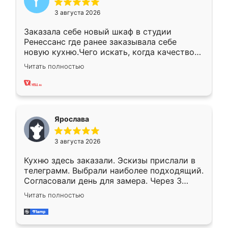
3 августа 2026
Заказала себе новый шкаф в студии
Ренессанс где ранее заказывала себе
новую кухню.Чего искать, когда качеством
вполне довольна. Служит кухня уже почти
Читать полностью
два года, нареканий нет.
Ярослава
3 августа 2026
Кухню здесь заказали. Эскизы прислали в
телеграмм. Выбрали наиболее подходящий.
Согласовали день для замера. Через 3
недели кухня была уже готова. Остались
Читать полностью
довольны работой. Спасибо Ренессанс
мебель за качественную работу!