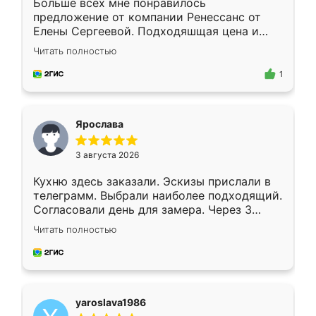
Больше всех мне понравилось
предложение от компании Ренессанс от
Елены Сергеевой. Подходяшщая цена и
короткие сроки изготовления. Приехавший
Читать полностью
для замера сотрудник Владислав
предложил по моему эскизу самый
1
подходящий вариант шкафа. Немного его
видоизменил, получилось даже лучше, чем
я хотела.
Ярослава
3 августа 2026
Кухню здесь заказали. Эскизы прислали в
телеграмм. Выбрали наиболее подходящий.
Согласовали день для замера. Через 3
недели кухня была уже готова. Остались
Читать полностью
довольны работой. Спасибо Ренессанс
мебель за качественную работу!
yaroslava1986