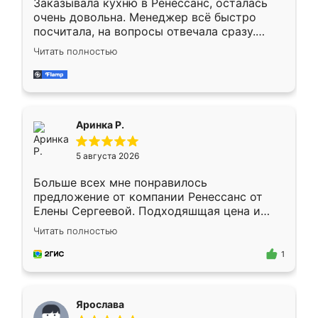
Заказывала кухню в Ренессанс, осталась
очень довольна. Менеджер всё быстро
посчитала, на вопросы отвечала сразу.
Замерщик приехал в субботу, подошёл к
Читать полностью
делу со всей ответственностью. Собрали
за день, ребята работали аккуратно, даже
пыли почти не было. Качество отличное,
ящики ходят плавно, ничего не скрипит.
Всё подошло как влитое.
Аринка Р.
5 августа 2026
Больше всех мне понравилось
предложение от компании Ренессанс от
Елены Сергеевой. Подходяшщая цена и
короткие сроки изготовления. Приехавший
Читать полностью
для замера сотрудник Владислав
предложил по моему эскизу самый
1
подходящий вариант шкафа. Немного его
видоизменил, получилось даже лучше, чем
я хотела.
Ярослава