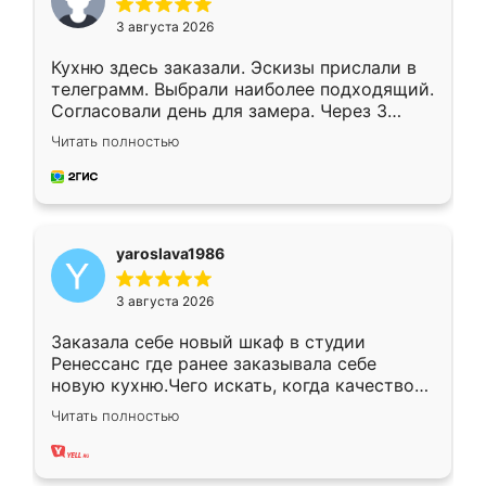
3 августа 2026
Кухню здесь заказали. Эскизы прислали в
телеграмм. Выбрали наиболее подходящий.
Согласовали день для замера. Через 3
недели кухня была уже готова. Остались
Читать полностью
довольны работой. Спасибо Ренессанс
мебель за качественную работу!
yaroslava1986
3 августа 2026
Заказала себе новый шкаф в студии
Ренессанс где ранее заказывала себе
новую кухню.Чего искать, когда качеством
вполне довольна. Служит кухня уже почти
Читать полностью
два года, нареканий нет.