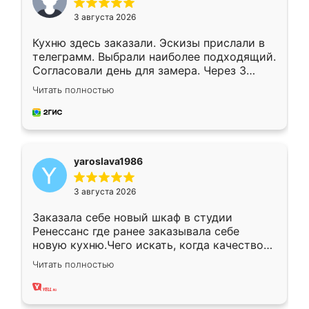
3 августа 2026
Кухню здесь заказали. Эскизы прислали в
телеграмм. Выбрали наиболее подходящий.
Согласовали день для замера. Через 3
недели кухня была уже готова. Остались
Читать полностью
довольны работой. Спасибо Ренессанс
мебель за качественную работу!
yaroslava1986
3 августа 2026
Заказала себе новый шкаф в студии
Ренессанс где ранее заказывала себе
новую кухню.Чего искать, когда качеством
вполне довольна. Служит кухня уже почти
Читать полностью
два года, нареканий нет.