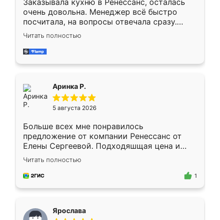
Заказывала кухню в Ренессанс, осталась
очень довольна. Менеджер всё быстро
посчитала, на вопросы отвечала сразу.
Замерщик приехал в субботу, подошёл к
Читать полностью
делу со всей ответственностью. Собрали
за день, ребята работали аккуратно, даже
пыли почти не было. Качество отличное,
ящики ходят плавно, ничего не скрипит.
Всё подошло как влитое.
Аринка Р.
5 августа 2026
Больше всех мне понравилось
предложение от компании Ренессанс от
Елены Сергеевой. Подходяшщая цена и
короткие сроки изготовления. Приехавший
Читать полностью
для замера сотрудник Владислав
предложил по моему эскизу самый
1
подходящий вариант шкафа. Немного его
видоизменил, получилось даже лучше, чем
я хотела.
Ярослава