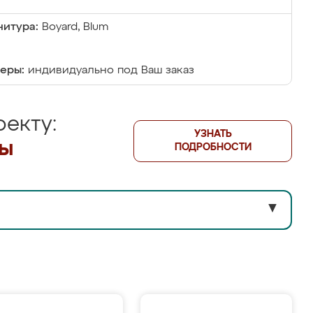
итура:
Boyard, Blum
еры:
индивидуально под Ваш заказ
екту:
УЗНАТЬ
лы
ПОДРОБНОСТИ
▼