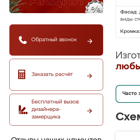
Фасад:
виды ст
Кромка
Обратный звонок
Изго
любы
Заказать расчёт
Часто 
Бесплатный вызов
дизайнера-
Схе
замерщика