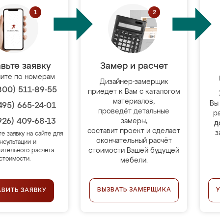
вьте заявку
Замер и расчет
ите по номерам
Дизайнер-замерщик
800) 511-89-55
приедет к Вам с каталогом
материалов,
Вы
495) 665-24-01
проведёт детальные
р
926) 409-68-13
замеры,
д
составит проект и сделает
з
те заявку на сайте для
окончательный расчёт
нсультации и
стоимости Вашей будущей
ительного расчёта
стоимости.
мебели.
ВЫЗВАТЬ ЗАМЕРЩИКА
АВИТЬ ЗАЯВКУ