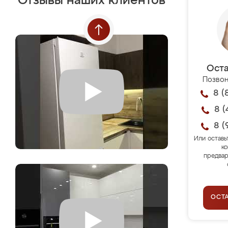
Отзывы наших клиентов
Оста
Позвон
8 (
8 (
8 (
Или оставь
ко
предвар
ОСТ