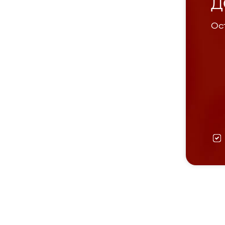
Д
Ост