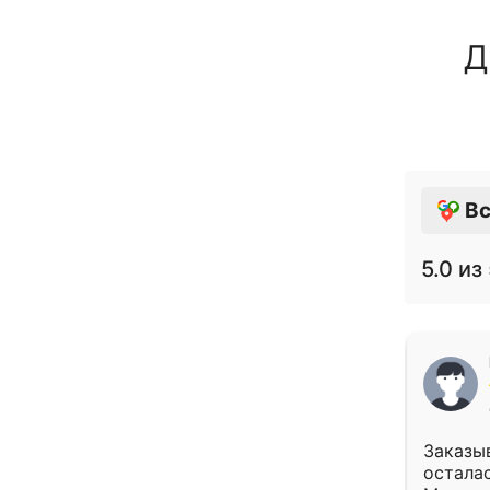
Д
Вс
5.0
из 
Заказыв
осталас