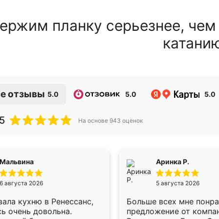
ержим планку серьезнее, чем
катани
е отзывы
5.0
5.0
5.0
5
На основе
943
оценок
Мальвина
Аринка Р.
6 августа 2026
5 августа 2026
ала кухню в Ренессанс,
Больше всех мне понр
ь очень довольна.
предложение от компа