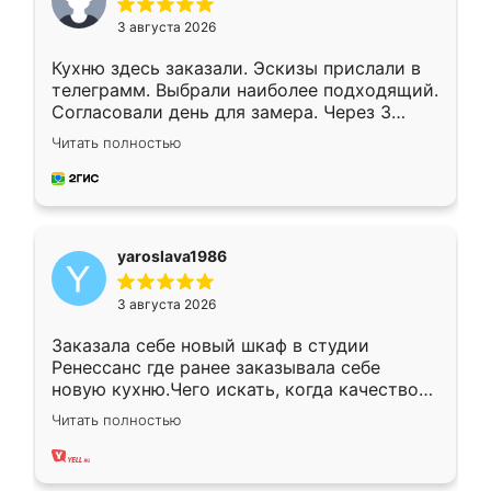
3 августа 2026
Кухню здесь заказали. Эскизы прислали в
телеграмм. Выбрали наиболее подходящий.
Согласовали день для замера. Через 3
недели кухня была уже готова. Остались
Читать полностью
довольны работой. Спасибо Ренессанс
мебель за качественную работу!
yaroslava1986
3 августа 2026
Заказала себе новый шкаф в студии
Ренессанс где ранее заказывала себе
новую кухню.Чего искать, когда качеством
вполне довольна. Служит кухня уже почти
Читать полностью
два года, нареканий нет.