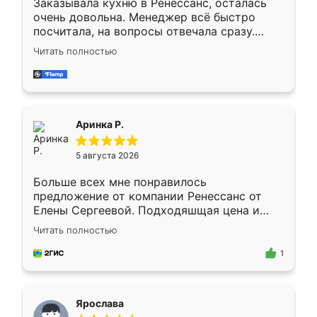
Заказывала кухню в Ренессанс, осталась
очень довольна. Менеджер всё быстро
посчитала, на вопросы отвечала сразу.
Замерщик приехал в субботу, подошёл к
Читать полностью
делу со всей ответственностью. Собрали
за день, ребята работали аккуратно, даже
пыли почти не было. Качество отличное,
ящики ходят плавно, ничего не скрипит.
Всё подошло как влитое.
Аринка Р.
5 августа 2026
Больше всех мне понравилось
предложение от компании Ренессанс от
Елены Сергеевой. Подходяшщая цена и
короткие сроки изготовления. Приехавший
Читать полностью
для замера сотрудник Владислав
предложил по моему эскизу самый
1
подходящий вариант шкафа. Немного его
видоизменил, получилось даже лучше, чем
я хотела.
Ярослава