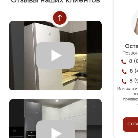
Отзывы наших клиентов
Оста
Позвон
8 (
8 (
8 (
Или оставь
ко
предвар
ОСТ