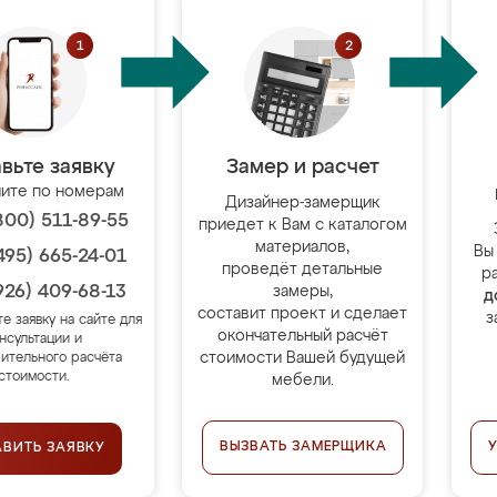
вьте заявку
Замер и расчет
ите по номерам
Дизайнер-замерщик
800) 511-89-55
приедет к Вам с каталогом
материалов,
Вы
495) 665-24-01
проведёт детальные
р
926) 409-68-13
замеры,
д
составит проект и сделает
з
те заявку на сайте для
окончательный расчёт
нсультации и
стоимости Вашей будущей
ительного расчёта
стоимости.
мебели.
ВЫЗВАТЬ ЗАМЕРЩИКА
АВИТЬ ЗАЯВКУ