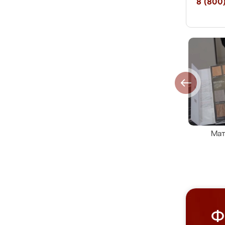
8 (800)
Мат
Ф