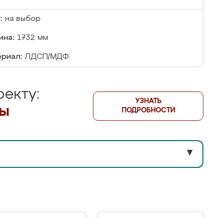
:
на выбор
ина:
1732 мм
риал:
ЛДСП/МДФ
екту:
УЗНАТЬ
лы
ПОДРОБНОСТИ
▼