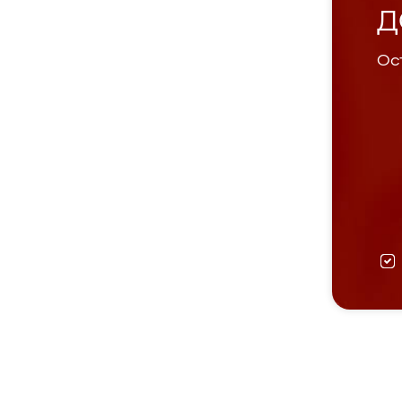
Д
Ост