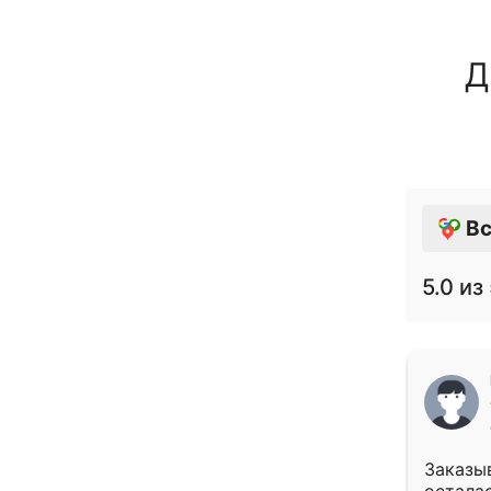
Д
Вс
5.0
из 
Заказыв