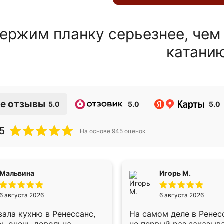
ержим планку серьезнее, чем
катани
е отзывы
5.0
5.0
5.0
5
На основе
945
оценок
Мальвина
Игорь М.
6 августа 2026
6 августа 2026
ала кухню в Ренессанс,
На самом деле в Ренес