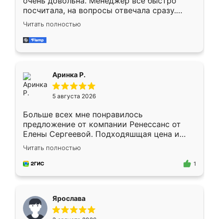
очень довольна. Менеджер всё быстро
посчитала, на вопросы отвечала сразу.
Замерщик приехал в субботу, подошёл к
Читать полностью
делу со всей ответственностью. Собрали
за день, ребята работали аккуратно, даже
пыли почти не было. Качество отличное,
ящики ходят плавно, ничего не скрипит.
Всё подошло как влитое.
Аринка Р.
5 августа 2026
Больше всех мне понравилось
предложение от компании Ренессанс от
Елены Сергеевой. Подходяшщая цена и
короткие сроки изготовления. Приехавший
Читать полностью
для замера сотрудник Владислав
предложил по моему эскизу самый
1
подходящий вариант шкафа. Немного его
видоизменил, получилось даже лучше, чем
я хотела.
Ярослава