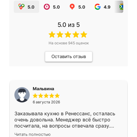
5.0
5.0
5.0
4.9
5.0
5.0
из 5
На основе
945
оценок
Оставить отзыв
Мальвина
6 августа 2026
Заказывала кухню в Ренессанс, осталась
очень довольна. Менеджер всё быстро
посчитала, на вопросы отвечала сразу.
Замерщик приехал в субботу, подошёл к
Читать полностью