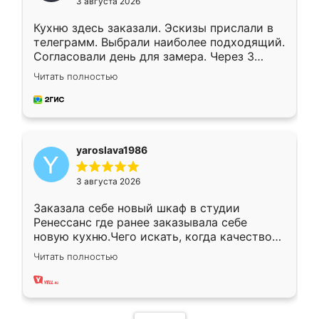
3 августа 2026
Кухню здесь заказали. Эскизы прислали в
телеграмм. Выбрали наиболее подходящий.
Согласовали день для замера. Через 3
недели кухня была уже готова. Остались
Читать полностью
довольны работой. Спасибо Ренессанс
мебель за качественную работу!
yaroslava1986
3 августа 2026
Заказала себе новый шкаф в студии
Ренессанс где ранее заказывала себе
новую кухню.Чего искать, когда качеством
вполне довольна. Служит кухня уже почти
Читать полностью
два года, нареканий нет.