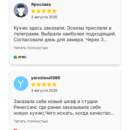
я хотела.
Ярослава
3 августа 2026
Кухню здесь заказали. Эскизы прислали в
телеграмм. Выбрали наиболее подходящий.
Согласовали день для замера. Через 3
недели кухня была уже готова. Остались
Читать полностью
довольны работой. Спасибо Ренессанс
мебель за качественную работу!
yaroslava1986
3 августа 2026
Заказала себе новый шкаф в студии
Ренессанс где ранее заказывала себе
новую кухню.Чего искать, когда качеством
вполне довольна. Служит кухня уже почти
Читать полностью
два года, нареканий нет.