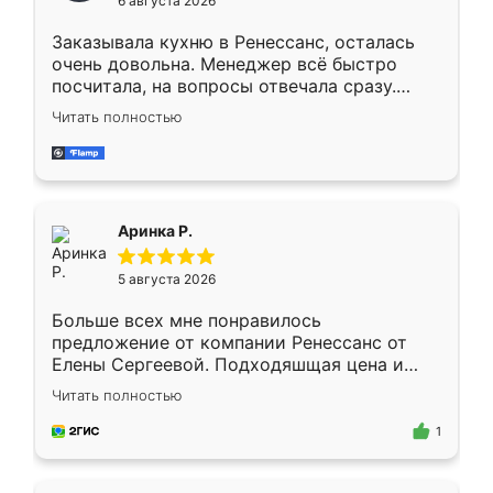
6 августа 2026
мебели буду заказывать только здесь.
Заказывала кухню в Ренессанс, осталась
очень довольна. Менеджер всё быстро
посчитала, на вопросы отвечала сразу.
Замерщик приехал в субботу, подошёл к
Читать полностью
делу со всей ответственностью. Собрали
за день, ребята работали аккуратно, даже
пыли почти не было. Качество отличное,
ящики ходят плавно, ничего не скрипит.
Всё подошло как влитое.
Аринка Р.
5 августа 2026
Больше всех мне понравилось
предложение от компании Ренессанс от
Елены Сергеевой. Подходяшщая цена и
короткие сроки изготовления. Приехавший
Читать полностью
для замера сотрудник Владислав
предложил по моему эскизу самый
1
подходящий вариант шкафа. Немного его
видоизменил, получилось даже лучше, чем