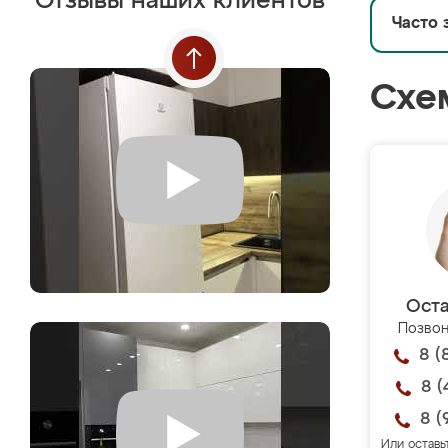
Отзывы наших клиентов
Часто 
Схе
Оста
Позвон
8 (
8 (
8 (
Или оставь