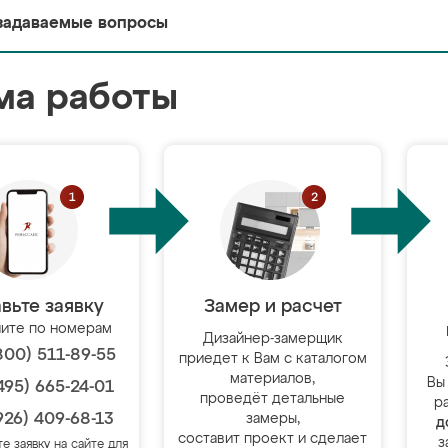
задаваемые вопросы
ма работы
вьте заявку
Замер и расчет
ите по номерам
Дизайнер-замерщик
800) 511-89-55
приедет к Вам с каталогом
материалов,
Вы
495) 665-24-01
проведёт детальные
р
926) 409-68-13
замеры,
д
составит проект и сделает
з
те заявку на сайте для