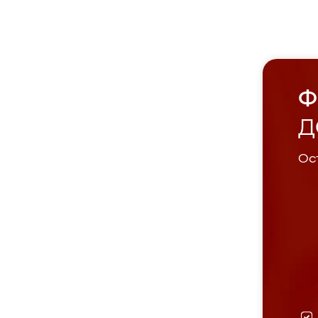
Ф
Д
Ост