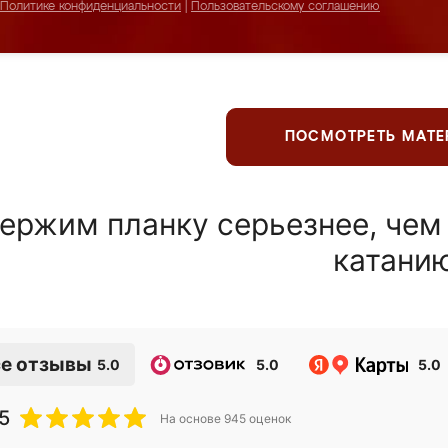
Политике конфиденциальности
|
Пользовательскому соглашению
ПОСМОТРЕТЬ МАТ
ержим планку серьезнее, чем
катани
е отзывы
5.0
5.0
5.0
5
На основе
945
оценок