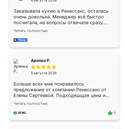
6 августа 2026
мебели буду заказывать только здесь.
Заказывала кухню в Ренессанс, осталась
очень довольна. Менеджер всё быстро
посчитала, на вопросы отвечала сразу.
Замерщик приехал в субботу, подошёл к
Читать полностью
делу со всей ответственностью. Собрали
за день, ребята работали аккуратно, даже
пыли почти не было. Качество отличное,
ящики ходят плавно, ничего не скрипит.
Всё подошло как влитое.
Аринка Р.
5 августа 2026
Больше всех мне понравилось
предложение от компании Ренессанс от
Елены Сергеевой. Подходяшщая цена и
короткие сроки изготовления. Приехавший
Читать полностью
для замера сотрудник Владислав
предложил по моему эскизу самый
1
подходящий вариант шкафа. Немного его
видоизменил, получилось даже лучше, чем