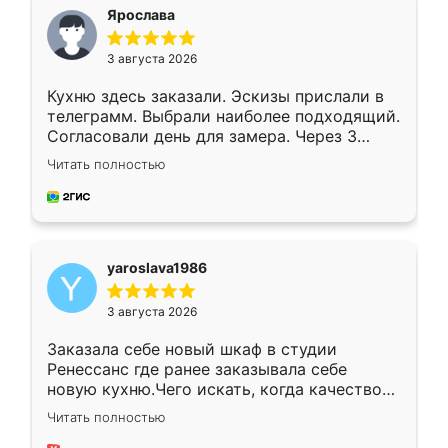
я хотела.
Ярослава
3 августа 2026
Кухню здесь заказали. Эскизы прислали в
телеграмм. Выбрали наиболее подходящий.
Согласовали день для замера. Через 3
недели кухня была уже готова. Остались
Читать полностью
довольны работой. Спасибо Ренессанс
мебель за качественную работу!
yaroslava1986
3 августа 2026
Заказала себе новый шкаф в студии
Ренессанс где ранее заказывала себе
новую кухню.Чего искать, когда качеством
вполне довольна. Служит кухня уже почти
Читать полностью
два года, нареканий нет.