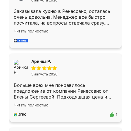
6 августа 2026
мебели буду заказывать только здесь.
Заказывала кухню в Ренессанс, осталась
очень довольна. Менеджер всё быстро
посчитала, на вопросы отвечала сразу.
Замерщик приехал в субботу, подошёл к
Читать полностью
делу со всей ответственностью. Собрали
за день, ребята работали аккуратно, даже
пыли почти не было. Качество отличное,
ящики ходят плавно, ничего не скрипит.
Всё подошло как влитое.
Аринка Р.
5 августа 2026
Больше всех мне понравилось
предложение от компании Ренессанс от
Елены Сергеевой. Подходяшщая цена и
короткие сроки изготовления. Приехавший
Читать полностью
для замера сотрудник Владислав
предложил по моему эскизу самый
1
подходящий вариант шкафа. Немного его
видоизменил, получилось даже лучше, чем