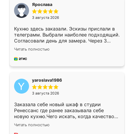
я хотела.
Ярослава
3 августа 2026
Кухню здесь заказали. Эскизы прислали в
телеграмм. Выбрали наиболее подходящий.
Согласовали день для замера. Через 3
недели кухня была уже готова. Остались
Читать полностью
довольны работой. Спасибо Ренессанс
мебель за качественную работу!
yaroslava1986
3 августа 2026
Заказала себе новый шкаф в студии
Ренессанс где ранее заказывала себе
новую кухню.Чего искать, когда качеством
вполне довольна. Служит кухня уже почти
Читать полностью
два года, нареканий нет.