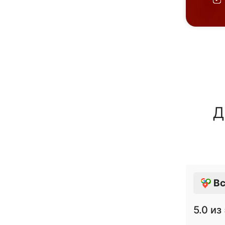
Д
Вс
5.0
из 