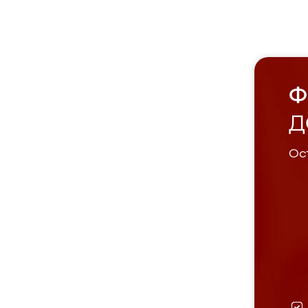
Ф
Д
Ост