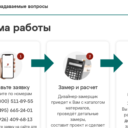
задаваемые вопросы
ма работы
вьте заявку
Замер и расчет
ите по номерам
Дизайнер-замерщик
800) 511-89-55
приедет к Вам с каталогом
материалов,
Вы
495) 665-24-01
проведёт детальные
р
926) 409-68-13
замеры,
д
составит проект и сделает
з
те заявку на сайте для