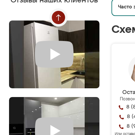
Отзывы наших клиентов
Часто 
Схе
Оста
Позвон
8 (
8 (
8 (
Или оставь