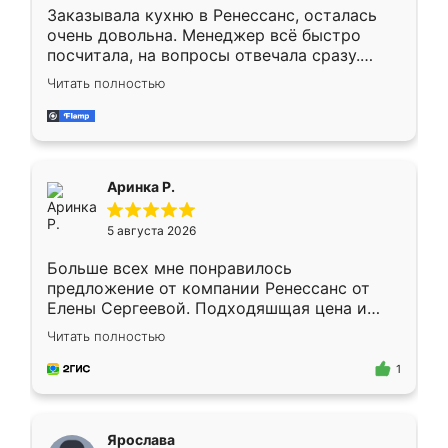
Заказывала кухню в Ренессанс, осталась
очень довольна. Менеджер всё быстро
посчитала, на вопросы отвечала сразу.
Замерщик приехал в субботу, подошёл к
Читать полностью
делу со всей ответственностью. Собрали
за день, ребята работали аккуратно, даже
пыли почти не было. Качество отличное,
ящики ходят плавно, ничего не скрипит.
Всё подошло как влитое.
Аринка Р.
5 августа 2026
Больше всех мне понравилось
предложение от компании Ренессанс от
Елены Сергеевой. Подходяшщая цена и
короткие сроки изготовления. Приехавший
Читать полностью
для замера сотрудник Владислав
предложил по моему эскизу самый
1
подходящий вариант шкафа. Немного его
видоизменил, получилось даже лучше, чем
я хотела.
Ярослава