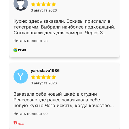
3 августа 2026
Кухню здесь заказали. Эскизы прислали в
телеграмм. Выбрали наиболее подходящий.
Согласовали день для замера. Через 3
недели кухня была уже готова. Остались
Читать полностью
довольны работой. Спасибо Ренессанс
мебель за качественную работу!
yaroslava1986
3 августа 2026
Заказала себе новый шкаф в студии
Ренессанс где ранее заказывала себе
новую кухню.Чего искать, когда качеством
вполне довольна. Служит кухня уже почти
Читать полностью
два года, нареканий нет.