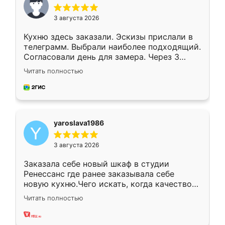
3 августа 2026
Кухню здесь заказали. Эскизы прислали в
телеграмм. Выбрали наиболее подходящий.
Согласовали день для замера. Через 3
недели кухня была уже готова. Остались
Читать полностью
довольны работой. Спасибо Ренессанс
мебель за качественную работу!
yaroslava1986
3 августа 2026
Заказала себе новый шкаф в студии
Ренессанс где ранее заказывала себе
новую кухню.Чего искать, когда качеством
вполне довольна. Служит кухня уже почти
Читать полностью
два года, нареканий нет.