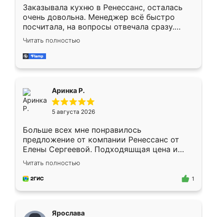
Заказывала кухню в Ренессанс, осталась
очень довольна. Менеджер всё быстро
посчитала, на вопросы отвечала сразу.
Замерщик приехал в субботу, подошёл к
Читать полностью
делу со всей ответственностью. Собрали
за день, ребята работали аккуратно, даже
пыли почти не было. Качество отличное,
ящики ходят плавно, ничего не скрипит.
Всё подошло как влитое.
Аринка Р.
5 августа 2026
Больше всех мне понравилось
предложение от компании Ренессанс от
Елены Сергеевой. Подходяшщая цена и
короткие сроки изготовления. Приехавший
Читать полностью
для замера сотрудник Владислав
предложил по моему эскизу самый
1
подходящий вариант шкафа. Немного его
видоизменил, получилось даже лучше, чем
я хотела.
Ярослава