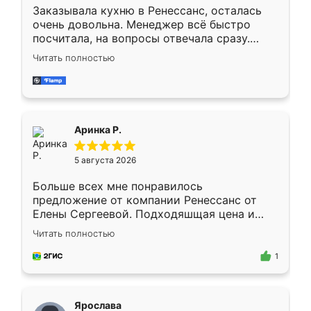
Заказывала кухню в Ренессанс, осталась
очень довольна. Менеджер всё быстро
посчитала, на вопросы отвечала сразу.
Замерщик приехал в субботу, подошёл к
Читать полностью
делу со всей ответственностью. Собрали
за день, ребята работали аккуратно, даже
пыли почти не было. Качество отличное,
ящики ходят плавно, ничего не скрипит.
Всё подошло как влитое.
Аринка Р.
5 августа 2026
Больше всех мне понравилось
предложение от компании Ренессанс от
Елены Сергеевой. Подходяшщая цена и
короткие сроки изготовления. Приехавший
Читать полностью
для замера сотрудник Владислав
предложил по моему эскизу самый
1
подходящий вариант шкафа. Немного его
видоизменил, получилось даже лучше, чем
я хотела.
Ярослава