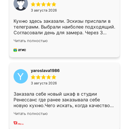
3 августа 2026
Кухню здесь заказали. Эскизы прислали в
телеграмм. Выбрали наиболее подходящий.
Согласовали день для замера. Через 3
недели кухня была уже готова. Остались
Читать полностью
довольны работой. Спасибо Ренессанс
мебель за качественную работу!
yaroslava1986
3 августа 2026
Заказала себе новый шкаф в студии
Ренессанс где ранее заказывала себе
новую кухню.Чего искать, когда качеством
вполне довольна. Служит кухня уже почти
Читать полностью
два года, нареканий нет.