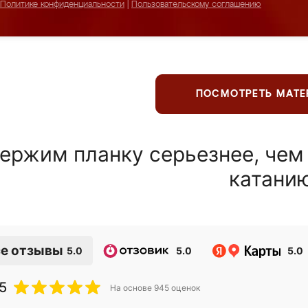
Политике конфиденциальности
|
Пользовательскому соглашению
ПОСМОТРЕТЬ МАТ
ержим планку серьезнее, чем
катани
е отзывы
5.0
5.0
5.0
5
На основе
945
оценок