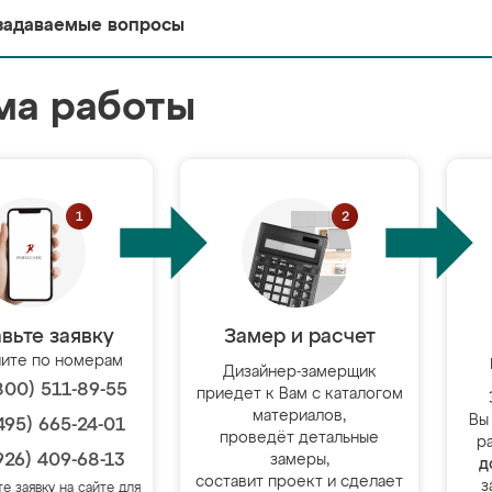
задаваемые вопросы
ма работы
вьте заявку
Замер и расчет
ите по номерам
Дизайнер-замерщик
800) 511-89-55
приедет к Вам с каталогом
материалов,
Вы
495) 665-24-01
проведёт детальные
р
926) 409-68-13
замеры,
д
составит проект и сделает
з
те заявку на сайте для