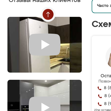
Отзывы наших клиентов
Часто 
Схе
Оста
Позвон
8 (
8 (
8 (
Или оставь