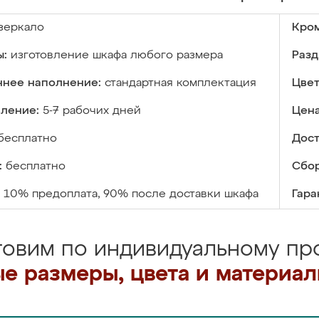
зеркало
Кром
ы:
изготовление шкафа любого размера
Разд
ннее наполнение:
стандартная комплектация
Цвет
вление:
5-7 рабочих дней
Цена
бесплатно
Дост
:
бесплатно
Сбор
10% предоплата, 90% после доставки шкафа
Гара
товим по индивидуальному про
е размеры, цвета и материа