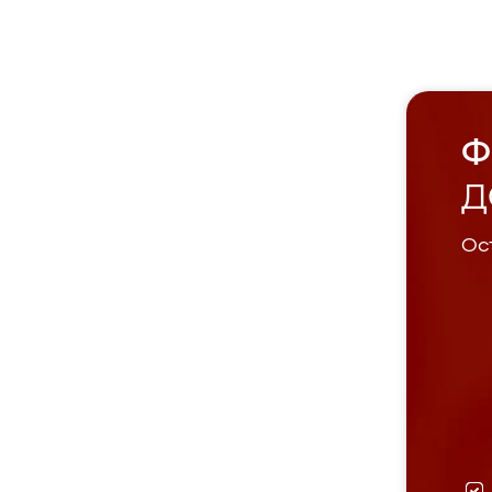
Ф
Д
Ост