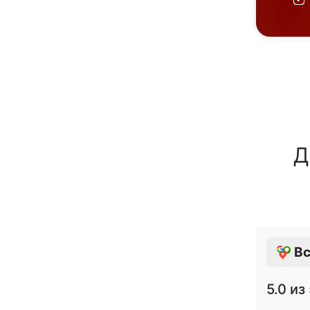
Д
Вс
5.0
из 