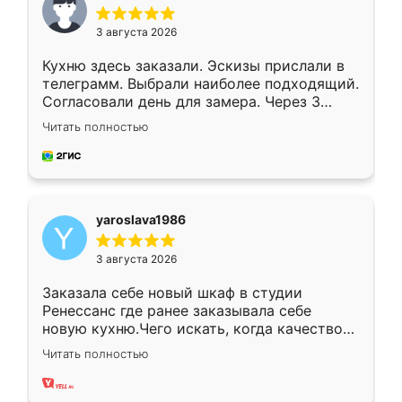
3 августа 2026
Кухню здесь заказали. Эскизы прислали в
телеграмм. Выбрали наиболее подходящий.
Согласовали день для замера. Через 3
недели кухня была уже готова. Остались
Читать полностью
довольны работой. Спасибо Ренессанс
мебель за качественную работу!
yaroslava1986
3 августа 2026
Заказала себе новый шкаф в студии
Ренессанс где ранее заказывала себе
новую кухню.Чего искать, когда качеством
вполне довольна. Служит кухня уже почти
Читать полностью
два года, нареканий нет.