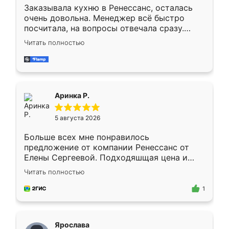
Заказывала кухню в Ренессанс, осталась
очень довольна. Менеджер всё быстро
посчитала, на вопросы отвечала сразу.
Замерщик приехал в субботу, подошёл к
Читать полностью
делу со всей ответственностью. Собрали
за день, ребята работали аккуратно, даже
пыли почти не было. Качество отличное,
ящики ходят плавно, ничего не скрипит.
Всё подошло как влитое.
Аринка Р.
5 августа 2026
Больше всех мне понравилось
предложение от компании Ренессанс от
Елены Сергеевой. Подходяшщая цена и
короткие сроки изготовления. Приехавший
Читать полностью
для замера сотрудник Владислав
предложил по моему эскизу самый
1
подходящий вариант шкафа. Немного его
видоизменил, получилось даже лучше, чем
я хотела.
Ярослава