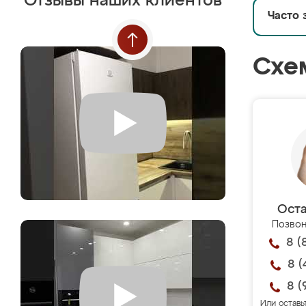
Отзывы наших клиентов
Часто 
Схе
Оста
Позвон
8 (
8 (
8 (
Или оставь