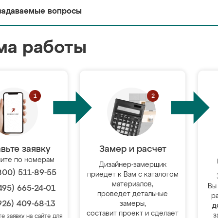
задаваемые вопросы
ма работы
вьте заявку
Замер и расчет
ите по номерам
Дизайнер-замерщик
800) 511-89-55
приедет к Вам с каталогом
материалов,
Вы
495) 665-24-01
проведёт детальные
р
926) 409-68-13
замеры,
д
составит проект и сделает
з
те заявку на сайте для