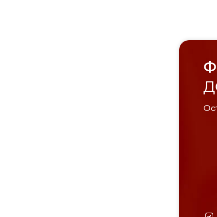
Ф
Д
Ост