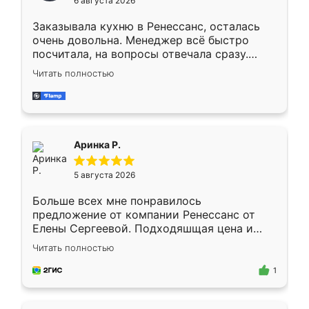
6 августа 2026
мебели буду заказывать только здесь.
Заказывала кухню в Ренессанс, осталась
очень довольна. Менеджер всё быстро
посчитала, на вопросы отвечала сразу.
Замерщик приехал в субботу, подошёл к
Читать полностью
делу со всей ответственностью. Собрали
за день, ребята работали аккуратно, даже
пыли почти не было. Качество отличное,
ящики ходят плавно, ничего не скрипит.
Всё подошло как влитое.
Аринка Р.
5 августа 2026
Больше всех мне понравилось
предложение от компании Ренессанс от
Елены Сергеевой. Подходяшщая цена и
короткие сроки изготовления. Приехавший
Читать полностью
для замера сотрудник Владислав
предложил по моему эскизу самый
1
подходящий вариант шкафа. Немного его
видоизменил, получилось даже лучше, чем