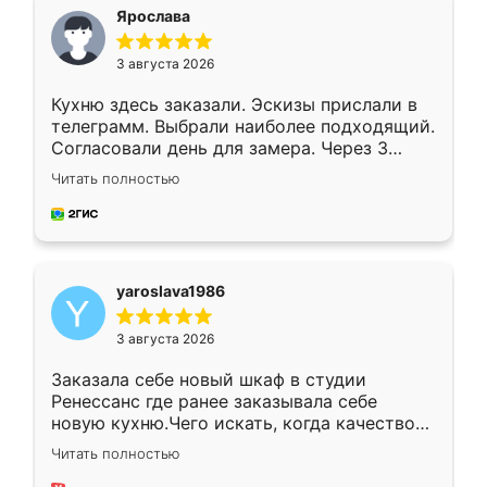
я хотела.
Ярослава
3 августа 2026
Кухню здесь заказали. Эскизы прислали в
телеграмм. Выбрали наиболее подходящий.
Согласовали день для замера. Через 3
недели кухня была уже готова. Остались
Читать полностью
довольны работой. Спасибо Ренессанс
мебель за качественную работу!
yaroslava1986
3 августа 2026
Заказала себе новый шкаф в студии
Ренессанс где ранее заказывала себе
новую кухню.Чего искать, когда качеством
вполне довольна. Служит кухня уже почти
Читать полностью
два года, нареканий нет.