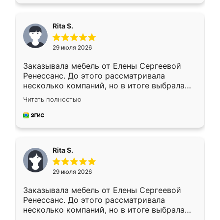
Rita S.
29 июля 2026
Заказывала мебель от Елены Сергеевой
Ренессанс. До этого рассматривала
несколько компаний, но в итоге выбрала
эту. Сначала обговорили условия, потом
Читать полностью
приехал замерщик, всё спокойно объяснил
и снял размеры. Изготовили в срок, с
доставкой тоже никаких проблем не
возникло. Сборку выполнили аккуратно,
мебель сразу встала на свое место без
Rita S.
каких-либо доработок. Качеством осталась
довольна, все выглядит так, как и ожидала.
29 июля 2026
Заказывала мебель от Елены Сергеевой
Ренессанс. До этого рассматривала
несколько компаний, но в итоге выбрала
эту. Сначала обговорили условия, потом