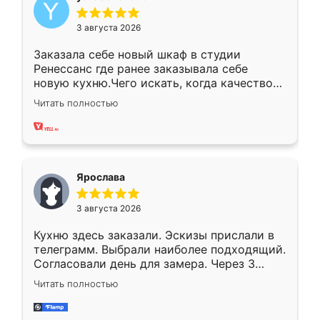
3 августа 2026
Заказала себе новый шкаф в студии
Ренессанс где ранее заказывала себе
новую кухню.Чего искать, когда качеством
вполне довольна. Служит кухня уже почти
Читать полностью
два года, нареканий нет.
Ярослава
3 августа 2026
Кухню здесь заказали. Эскизы прислали в
телеграмм. Выбрали наиболее подходящий.
Согласовали день для замера. Через 3
недели кухня была уже готова. Остались
Читать полностью
довольны работой. Спасибо Ренессанс
мебель за качественную работу!