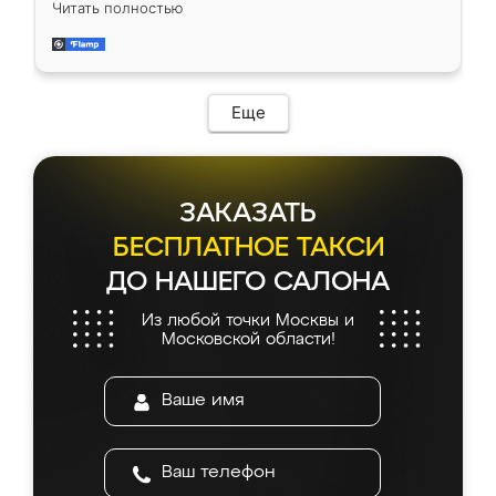
Читать полностью
приехал замерщик, всё спокойно объяснил
и снял размеры. Изготовили в срок, с
доставкой тоже никаких проблем не
возникло. Сборку выполнили аккуратно,
мебель сразу встала на свое место без
Еще
каких-либо доработок. Качеством осталась
довольна, все выглядит так, как и ожидала.
ЗАКАЗАТЬ
БЕСПЛАТНОЕ ТАКСИ
ДО НАШЕГО САЛОНА
Из любой точки Москвы и
Московской области!