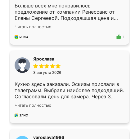
Больше всех мне понравилось
предложение от компании Ренессанс от
Елены Сергеевой. Подходяшщая цена и
короткие сроки изготовления. Приехавший
Читать полностью
для замера сотрудник Владислав
предложил по моему эскизу самый
1
подходящий вариант шкафа. Немного его
видоизменил, получилось даже лучше, чем
я хотела.
Ярослава
3 августа 2026
Кухню здесь заказали. Эскизы прислали в
телеграмм. Выбрали наиболее подходящий.
Согласовали день для замера. Через 3
недели кухня была уже готова. Остались
Читать полностью
довольны работой. Спасибо Ренессанс
мебель за качественную работу!
yaroslava1986