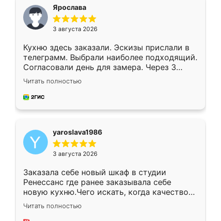
я хотела.
Ярослава
3 августа 2026
Кухню здесь заказали. Эскизы прислали в
телеграмм. Выбрали наиболее подходящий.
Согласовали день для замера. Через 3
недели кухня была уже готова. Остались
Читать полностью
довольны работой. Спасибо Ренессанс
мебель за качественную работу!
yaroslava1986
3 августа 2026
Заказала себе новый шкаф в студии
Ренессанс где ранее заказывала себе
новую кухню.Чего искать, когда качеством
вполне довольна. Служит кухня уже почти
Читать полностью
два года, нареканий нет.