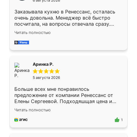
6 августа 2026
мебели буду заказывать только здесь.
Заказывала кухню в Ренессанс, осталась
очень довольна. Менеджер всё быстро
посчитала, на вопросы отвечала сразу.
Замерщик приехал в субботу, подошёл к
Читать полностью
делу со всей ответственностью. Собрали
за день, ребята работали аккуратно, даже
пыли почти не было. Качество отличное,
ящики ходят плавно, ничего не скрипит.
Всё подошло как влитое.
Аринка Р.
5 августа 2026
Больше всех мне понравилось
предложение от компании Ренессанс от
Елены Сергеевой. Подходяшщая цена и
короткие сроки изготовления. Приехавший
Читать полностью
для замера сотрудник Владислав
предложил по моему эскизу самый
1
подходящий вариант шкафа. Немного его
видоизменил, получилось даже лучше, чем