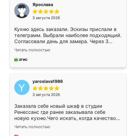
я хотела.
Ярослава
3 августа 2026
Кухню здесь заказали. Эскизы прислали в
телеграмм. Выбрали наиболее подходящий.
Согласовали день для замера. Через 3
недели кухня была уже готова. Остались
Читать полностью
довольны работой. Спасибо Ренессанс
мебель за качественную работу!
yaroslava1986
3 августа 2026
Заказала себе новый шкаф в студии
Ренессанс где ранее заказывала себе
новую кухню.Чего искать, когда качеством
вполне довольна. Служит кухня уже почти
Читать полностью
два года, нареканий нет.