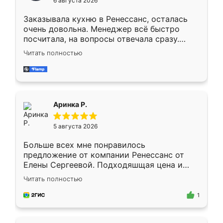
6 августа 2026
мебели буду заказывать только здесь.
Заказывала кухню в Ренессанс, осталась
очень довольна. Менеджер всё быстро
посчитала, на вопросы отвечала сразу.
Замерщик приехал в субботу, подошёл к
Читать полностью
делу со всей ответственностью. Собрали
за день, ребята работали аккуратно, даже
пыли почти не было. Качество отличное,
ящики ходят плавно, ничего не скрипит.
Всё подошло как влитое.
Аринка Р.
5 августа 2026
Больше всех мне понравилось
предложение от компании Ренессанс от
Елены Сергеевой. Подходяшщая цена и
короткие сроки изготовления. Приехавший
Читать полностью
для замера сотрудник Владислав
предложил по моему эскизу самый
1
подходящий вариант шкафа. Немного его
видоизменил, получилось даже лучше, чем