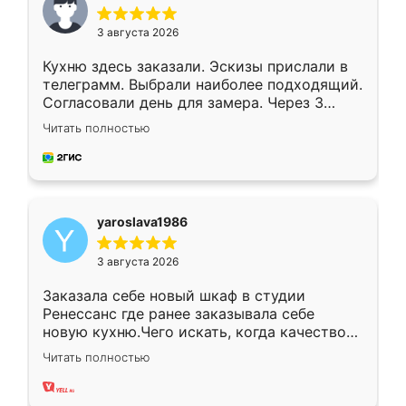
3 августа 2026
Кухню здесь заказали. Эскизы прислали в
телеграмм. Выбрали наиболее подходящий.
Согласовали день для замера. Через 3
недели кухня была уже готова. Остались
Читать полностью
довольны работой. Спасибо Ренессанс
мебель за качественную работу!
yaroslava1986
3 августа 2026
Заказала себе новый шкаф в студии
Ренессанс где ранее заказывала себе
новую кухню.Чего искать, когда качеством
вполне довольна. Служит кухня уже почти
Читать полностью
два года, нареканий нет.