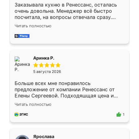
Заказывала кухню в Ренессанс, осталась
очень довольна. Менеджер всё быстро
посчитала, на вопросы отвечала сразу.
Замерщик приехал в субботу, подошёл к
Читать полностью
делу со всей ответственностью. Собрали
за день, ребята работали аккуратно, даже
пыли почти не было. Качество отличное,
ящики ходят плавно, ничего не скрипит.
Всё подошло как влитое.
Аринка Р.
5 августа 2026
Больше всех мне понравилось
предложение от компании Ренессанс от
Елены Сергеевой. Подходяшщая цена и
короткие сроки изготовления. Приехавший
Читать полностью
для замера сотрудник Владислав
предложил по моему эскизу самый
1
подходящий вариант шкафа. Немного его
видоизменил, получилось даже лучше, чем
я хотела.
Ярослава