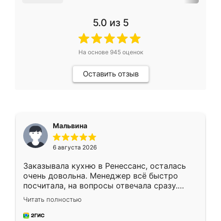
5.0
из 5
На основе
945
оценок
Оставить отзыв
Мальвина
6 августа 2026
Заказывала кухню в Ренессанс, осталась
очень довольна. Менеджер всё быстро
посчитала, на вопросы отвечала сразу.
Замерщик приехал в субботу, подошёл к
Читать полностью
делу со всей ответственностью. Собрали
за день, ребята работали аккуратно, даже