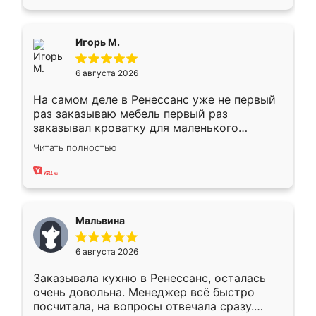
пыли почти не было. Качество отличное,
ящики ходят плавно, ничего не скрипит.
Всё подошло как влитое.
Игорь М.
6 августа 2026
На самом деле в Ренессанс уже не первый
раз заказываю мебель первый раз
заказывал кроватку для маленького
ребёнка при его рождении ,во второй раз
Читать полностью
заказал шкаф-купе. По качеству очень
хорошее сборка достаточно быстрая,
также адекватные цены. До этого
сравнивал с разными конкурентами в этом
сегменте ,выбор у конкурентов куда
Мальвина
меньше, здесь же он более разнообразный.
Мне нравится ,если что-то потребуется из
6 августа 2026
мебели буду заказывать только здесь.
Заказывала кухню в Ренессанс, осталась
очень довольна. Менеджер всё быстро
посчитала, на вопросы отвечала сразу.