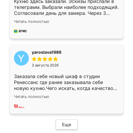
Кухню здесь заказали. Эскизы прислали в
телеграмм. Выбрали наиболее подходящий.
Согласовали день для замера. Через 3
недели кухня была уже готова. Остались
Читать полностью
довольны работой. Спасибо Ренессанс
мебель за качественную работу!
yaroslava1986
3 августа 2026
Заказала себе новый шкаф в студии
Ренессанс где ранее заказывала себе
новую кухню.Чего искать, когда качеством
вполне довольна. Служит кухня уже почти
Читать полностью
два года, нареканий нет.
Еще