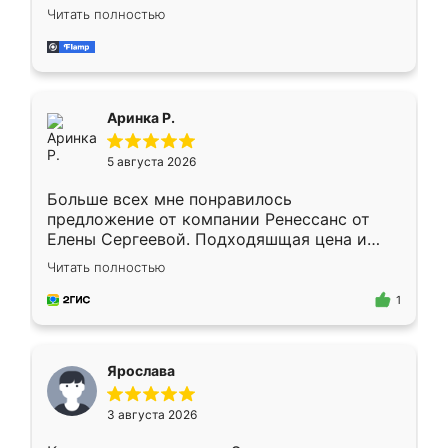
Замерщик приехал в субботу, подошёл к
Читать полностью
делу со всей ответственностью. Собрали
за день, ребята работали аккуратно, даже
пыли почти не было. Качество отличное,
ящики ходят плавно, ничего не скрипит.
Всё подошло как влитое.
Аринка Р.
5 августа 2026
Больше всех мне понравилось
предложение от компании Ренессанс от
Елены Сергеевой. Подходяшщая цена и
короткие сроки изготовления. Приехавший
Читать полностью
для замера сотрудник Владислав
предложил по моему эскизу самый
1
подходящий вариант шкафа. Немного его
видоизменил, получилось даже лучше, чем
я хотела.
Ярослава
3 августа 2026