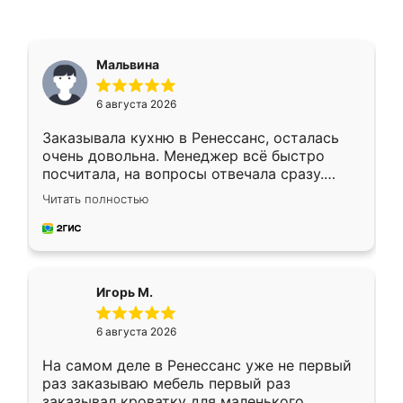
Мальвина
6 августа 2026
Заказывала кухню в Ренессанс, осталась
очень довольна. Менеджер всё быстро
посчитала, на вопросы отвечала сразу.
Замерщик приехал в субботу, подошёл к
Читать полностью
делу со всей ответственностью. Собрали
за день, ребята работали аккуратно, даже
пыли почти не было. Качество отличное,
ящики ходят плавно, ничего не скрипит.
Всё подошло как влитое.
Игорь М.
6 августа 2026
На самом деле в Ренессанс уже не первый
раз заказываю мебель первый раз
заказывал кроватку для маленького