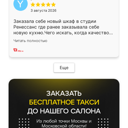
3 августа 2026
Заказала себе новый шкаф в студии
Ренессанс где ранее заказывала себе
новую кухню.Чего искать, когда качеством
вполне довольна. Служит кухня уже почти
Читать полностью
два года, нареканий нет.
Еще
ЗАКАЗАТЬ
БЕСПЛАТНОЕ ТАКСИ
ДО НАШЕГО САЛОНА
Из любой точки Москвы и
Московской области!