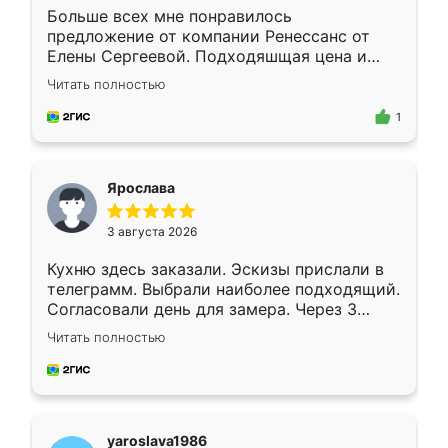
Больше всех мне понравилось
предложение от компании Ренессанс от
Елены Сергеевой. Подходяшщая цена и
короткие сроки изготовления. Приехавший
Читать полностью
для замера сотрудник Владислав
предложил по моему эскизу самый
1
подходящий вариант шкафа. Немного его
видоизменил, получилось даже лучше, чем
я хотела.
Ярослава
3 августа 2026
Кухню здесь заказали. Эскизы прислали в
телеграмм. Выбрали наиболее подходящий.
Согласовали день для замера. Через 3
недели кухня была уже готова. Остались
Читать полностью
довольны работой. Спасибо Ренессанс
мебель за качественную работу!
yaroslava1986